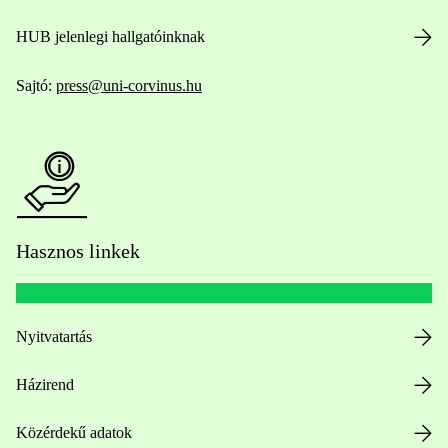
HUB jelenlegi hallgatóinknak
Sajtó:
press@uni-corvinus.hu
Hasznos linkek
Nyitvatartás
Házirend
Közérdekű adatok