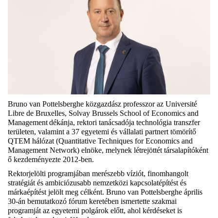
Bruno van Pottelsberghe közgazdász professzor az Université
Libre de Bruxelles, Solvay Brussels School of Economics and
Management dékánja, rektori tanácsadója technológia transzfer
területen, valamint a 37 egyetemi és vállalati partnert tömörítő
QTEM hálózat (Quantitative Techniques for Economics and
Management Network) elnöke, melynek létrejöttét társalapítóként
ő kezdeményezte 2012-ben.
Rektorjelölti programjában
merészebb víziót, finomhangolt
stratégiát
és ambiciózusabb
nemzetközi kapcsolatépítést és
márkaépítést jelölt meg célként. Bruno van
Pottelsberghe április
30-án bemutatkozó fórum keretében ismertette szakmai
programját az egyetemi polgárok előtt, ahol kérdéseket is