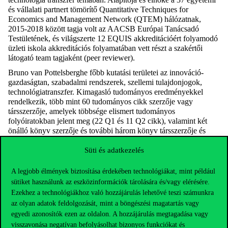
és vállalati partnert tömörítő Quantitative Techniques for
Economics and Management Network (QTEM) hálózatnak,
2015-2018 között tagja volt az AACSB Európai Tanácsadó
Testületének, és világszerte 12 EQUIS akkreditációért folyamodó
üzleti iskola akkreditációs folyamatában vett részt a szakértői
látogató team tagjaként (peer reviewer).
Bruno van Pottelsberghe főbb kutatási területei az innováció-
gazdaságtan, szabadalmi rendszerek, szellemi tulajdonjogok,
technológiatranszfer. Kimagasló tudományos eredményekkel
rendelkezik, több mint 60 tudományos cikk szerzője vagy
társszerzője, amelyek többsége elismert tudományos
folyóiratokban jelent meg (22 Q1 és 11 Q2 cikk), valamint két
önálló könyv szerzője és további három könyv társszerzője és
társkiadója. Jelentős oktatói gyakorlattal rendelkezik alap-,
mester- és Executive MBA képzésben, továbbá 11 PhD hallgatója
Süti és adatkezelés
kapta meg a doktori fokozatot, és jelenleg 6 doktorjelölt
disszertációja készül a témavezetése alatt. A tudományos életen
A legjobb élmények biztosítása érdekében technológiákat, mint például
kívül is rendelkezik tapasztalattal: két évig elemzőként dolgozott
sütiket használunk az eszközinformációk tárolására és/vagy elérésére.
az OECD-nél Párizsban (1997-1999), majd az Európai
Ezekhez a technológiákhoz való hozzájárulás lehetővé teszi számunkra
Szabadalmi Hivatal vezető közgazdászaként (2005-2007).
az olyan adatok feldolgozását, mint a böngészési magatartás vagy
egyedi azonosítók ezen az oldalon. A hozzájárulás megtagadása vagy
visszavonása negatívan befolyásolhat bizonyos funkciókat és