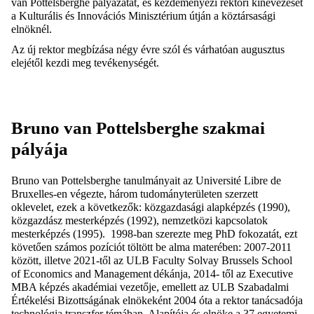
van Pottelsberghe pályázatát, és kezdeményezi rektori kinevezését
a Kulturális és Innovációs Minisztérium útján a köztársasági
elnöknél.
Az új rektor megbízása négy évre szól és várhatóan augusztus
elejétől kezdi meg tevékenységét.
Bruno van Pottelsberghe szakmai
pályája
Bruno van Pottelsberghe
tanulmányait az Université Libre de
Bruxelles-en végezte, három tudományterületen szerzett
oklevelet, ezek a következők: közgazdasági alapképzés (1990),
közgazdász mesterképzés (1992), nemzetközi kapcsolatok
mesterképzés (1995). 1998-ban szerezte meg PhD fokozatát, ezt
követően számos pozíciót töltött be alma materében: 2007-2011
között, illetve 2021-től az ULB Faculty Solvay Brussels School
of Economics and Management dékánja, 2014- től az Executive
MBA képzés akadémiai vezetője, emellett az ULB Szabadalmi
Értékelési Bizottságának elnökeként 2004 óta a rektor tanácsadója
technológia transzfer témában. Alapítója és elnöke a 37 egyetemi