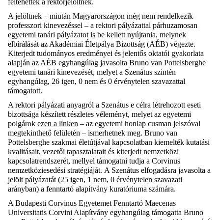
feltehettek a rektorjelöltnek.
A jelöltnek – miután Magyarországon még nem rendelkezik
professzori kinevezéssel – a rektori pályázattal párhuzamosan
egyetemi tanári pályázatot is be kellett nyújtania, melynek
elbírálását az Akadémiai Életpálya Bizottság (AÉB) végezte.
Kiterjedt tudományos eredményei és jelentős oktatói gyakorlata
alapján az AÉB egyhangúlag javasolta Bruno van Pottelsberghe
egyetemi tanári kinevezését, melyet a Szenátus szintén
egyhangúlag, 26 igen, 0 nem és 0 érvénytelen szavazattal
támogatott.
A rektori pályázati anyagról a Szenátus e célra létrehozott eseti
bizottsága készített részletes véleményt, melyet az
egyetemi
polgárok
ezen a linken
– az egyetemi honlap cusman jelszóval
megtekinthető felületén – ismerhetnek meg
.
Bruno van
Pottelsberghe szakmai életútjával kapcsolatban kiemelték kutatási
kvalitásait, vezetői tapasztalatait és kiterjedt nemzetközi
kapcsolatrendszerét, mellyel támogatni tudja a Corvinus
nemzetköziesedési stratégiáját.
A Szenátus
elfogadásra javasolta a
jelölt pályázatát (25 igen, 1 nem, 0 érvénytelen szavazati
arányban) a fenntartó alapítvány kuratóriuma számára.
A Budapesti Corvinus Egyetemet Fenntartó Maecenas
Universitatis Corvini Alapítvány egyhangúlag támogatta Bruno