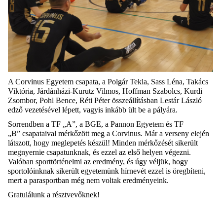
A Corvinus Egyetem csapata, a Polgár Tekla, Sass Léna,
Takács
Viktória,
Járdánházi-Kurutz
Vilmos, Hoffman Szabolcs, Kurdi
Zsombor,
Pohl
Bence, Réti Péter összeállításban Lestár László
edző vezetésével lépett,
vagyis inkább ült be a pályára.
Sorrendben a TF „A”, a BGE, a Pannon Egyetem és TF
„B”
csapataival mérkőzött meg a Corvinus. Már a verseny elején
látszott, hogy
meglepetés készül! Minden mérkőzését sikerült
megnyernie csapatunknak, és ezzel
az első helyen végezni.
Valóban sporttörténelmi az eredmény, és úgy véljük,
hogy
sportolóinknak sikerült egyetemünk hírnevét ezzel is öregbíteni,
mert a
parasportban
még nem voltak eredményeink.
Gratulálunk a résztvevőknek!