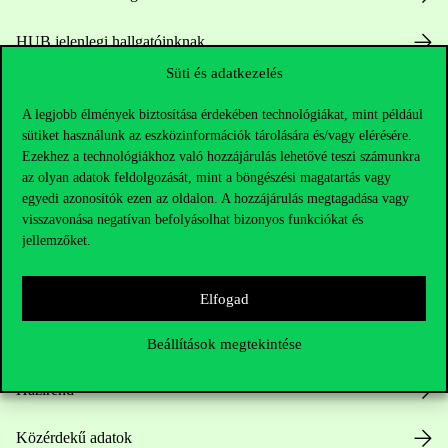
HUB jelenlegi hallgatóinknak
Süti és adatkezelés
Sajtó:
press@uni-corvinus.hu
A legjobb élmények biztosítása érdekében technológiákat, mint például
sütiket használunk az eszközinformációk tárolására és/vagy elérésére.
Ezekhez a technológiákhoz való hozzájárulás lehetővé teszi számunkra
az olyan adatok feldolgozását, mint a böngészési magatartás vagy
egyedi azonosítók ezen az oldalon. A hozzájárulás megtagadása vagy
visszavonása negatívan befolyásolhat bizonyos funkciókat és
jellemzőket.
Hasznos linkek
Elfogad
Nyitvatartás
Beállítások megtekintése
Házirend
Közérdekű adatok