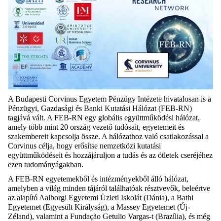
A Budapesti Corvinus Egyetem Pénzügy Intézete hivatalosan is a
Pénzügyi, Gazdasági és Banki Kutatási Hálózat (FEB-RN)
tagjává vált. A FEB-RN egy globális együttműködési hálózat,
amely több mint 20 ország vezető tudósait, egyetemeit és
szakembereit kapcsolja össze. A hálózathoz való csatlakozással a
Corvinus célja, hogy erősítse nemzetközi kutatási
együttműködéseit és hozzájáruljon a tudás és az ötletek cseréjéhez
ezen tudományágakban.
A FEB-RN egyetemekből és intézményekből álló hálózat,
amelyben a világ minden tájáról találhatóak résztvevők, beleértve
az alapító Aalborgi Egyetemi Üzleti Iskolát (Dánia), a Bathi
Egyetemet (Egyesült Királyság), a Massey Egyetemet (Új-
Zéland), valamint a Fundação Getulio Vargas-t (Brazília), és még