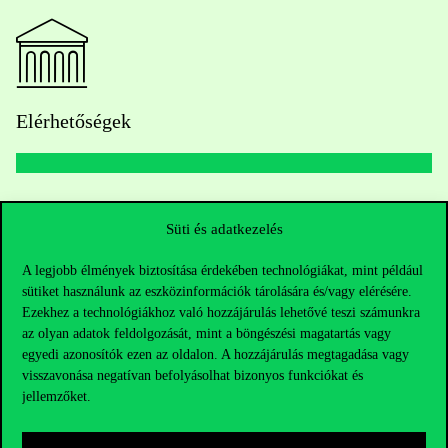
Elérhetőségek
Telefonszám:
+36 1 482 5000
Süti és adatkezelés
Kérdésed van a felvételivel kapcsolatban?
A legjobb élmények biztosítása érdekében technológiákat, mint például
sütiket használunk az eszközinformációk tárolására és/vagy elérésére.
Oktatói elérhetőségek
Ezekhez a technológiákhoz való hozzájárulás lehetővé teszi számunkra
az olyan adatok feldolgozását, mint a böngészési magatartás vagy
HUB jelenlegi hallgatóinknak
egyedi azonosítók ezen az oldalon. A hozzájárulás megtagadása vagy
visszavonása negatívan befolyásolhat bizonyos funkciókat és
jellemzőket.
Sajtó:
press@uni-corvinus.hu