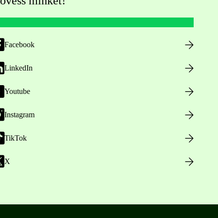
övess minket!
Facebook
LinkedIn
Youtube
Instagram
TikTok
X