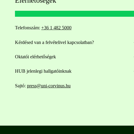
Elérhetőségek
Telefonszám:
+36 1 482 5000
Kérdésed van a felvételivel kapcsolatban?
Oktatói elérhetőségek
HUB jelenlegi hallgatóinknak
Sajtó:
press@uni-corvinus.hu