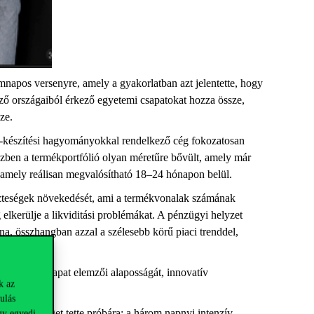
napos versenyre, amely a gyakorlatban azt jelentette, hogy
öző országaiból érkező egyetemi csapatokat hozza össze,
sze.
uha-készítési hagyományokkal rendelkező cég fokozatosan
zben a termékportfólió olyan méretűre bővült, amely már
lt, amely reálisan megvalósítható 18–24 hónapon belül.
eszteségek növekedését, ami a termékvonalak számának
elkerülje a likviditási problémákat. A pénzügyi helyzet
olna, összhangban azzal a szélesebb körű piaci trenddel,
kiemelte a csapat elemzői alaposságát, innovatív
k az
ez.
ulás
emzőkészséget tette próbára: a három napnyi intenzív
gy egyedi