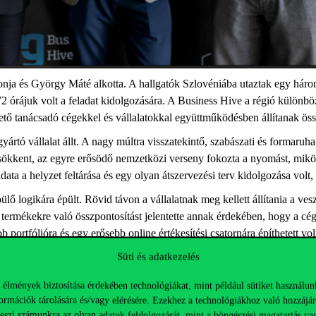
nja és György Máté alkotta. A hallgatók Szlovéniába utaztak egy három
72 órájuk volt a feladat kidolgozására. A Business Hive a régió különb
tő tanácsadó cégekkel és vállalatokkal együttműködésben állítanak ös
yártó vállalat állt. A nagy múltra visszatekintő, szabászati és formar
sökkent, az egyre erősödő nemzetközi verseny fokozta a nyomást, mikö
ladata a helyzet feltárása és egy olyan átszervezési terv kidolgozása vo
ő logikára épült. Rövid távon a vállalatnak meg kellett állítania a v
 termékekre való összpontosítást jelentette annak érdekében, hogy a cég 
b portfólióra és egy erősebb online értékesítési csatornára építhetett v
 tájékozódnak és vásárolnak ruházati termékeket.
Süti és adatkezelés
tták be, amely a Corvinus csapatát ítélte a verseny győztesének. A zsűri 
 élmények biztosítása érdekében technológiákat, mint például sütiket használun
te, hogy a javasolt megoldás jól illeszkedett a vállalat valós igényeih
ormációk tárolására és/vagy elérésére. Ezekhez a technológiákhoz való hozzájár
eállításban először dolgozott együtt. A megmérettetés nem csupán az el
teszi számunkra az olyan adatok feldolgozását, mint a böngészési magatartás va