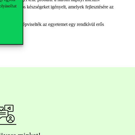
olyásolhat
ommunikációs készségeket igényelt, amelyek fejlesztésére az
ínvonalon képviselték az egyetemet egy rendkívül erős