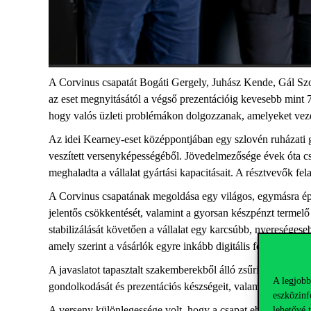
A Corvinus csapatát Bogáti Gergely, Juhász Kende, Gál Szo
az eset megnyitásától a végső prezentációig kevesebb mint 
hogy valós üzleti problémákon dolgozzanak, amelyeket veze
Az idei Kearney-eset középpontjában egy szlovén ruházati g
veszített versenyképességéből. Jövedelmezősége évek óta c
meghaladta a vállalat gyártási kapacitásait. A résztvevők fe
A Corvinus csapatának megoldása egy világos, egymásra épül
jelentős csökkentését, valamint a gyorsan készpénzt termelő
stabilizálását követően a vállalat egy karcsúbb, nyereségeseb
amely szerint a vásárlók egyre inkább digitális felületeken
A javaslatot tapasztalt szakemberekből álló zsűri előtt muta
A legjobb
gondolkodását és prezentációs készségeit, valamint megjegyez
eszközinf
A verseny különlegessége volt, hogy a csapat ebben az össz
lehetővé 