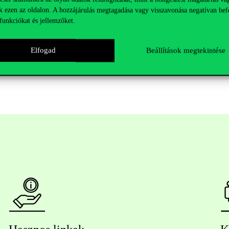
k ezen az oldalon. A hozzájárulás megtagadása vagy visszavonása negatívan bef
ása és a végső prezentáció elkészítése olyan csapatmunkát és vezetői k
funkciókat és jellemzőket.
 csapat kiemelkedő eredményéhez, valamint ahhoz, hogy ilyen magas sz
Elfogad
Beállítások megtekintése