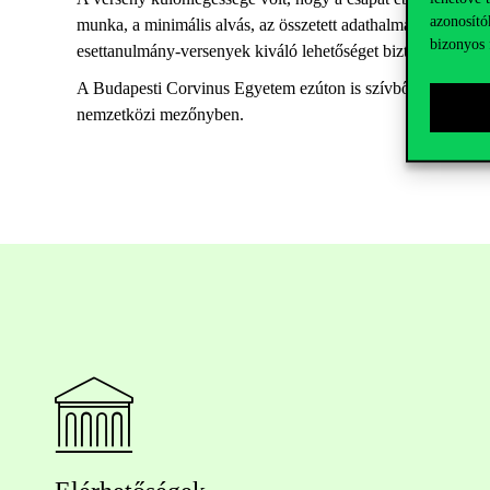
azonosító
munka, a minimális alvás, az összetett adathalmaz feldolgoz
bizonyos 
esettanulmány-versenyek kiváló lehetőséget biztosítanak.
A Budapesti Corvinus Egyetem ezúton is szívből gratulál a
nemzetközi mezőnyben.