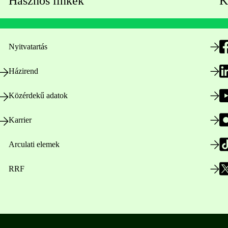
Hasznos linkek
K
Nyitvatartás
Házirend
Közérdekű adatok
Karrier
Arculati elemek
RRF