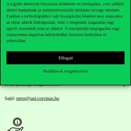
A legjobb élmények biztosítása érdekében technológiákat, mint például
sütiket használunk az eszközinformációk tárolására és/vagy elérésére.
Elérhetőségek
Ezekhez a technológiákhoz való hozzájárulás lehetővé teszi számunkra
az olyan adatok feldolgozását, mint a böngészési magatartás vagy
egyedi azonosítók ezen az oldalon. A hozzájárulás megtagadása vagy
visszavonása negatívan befolyásolhat bizonyos funkciókat és
jellemzőket.
Telefonszám:
+36 1 482 5000
Kérdésed van a felvételivel kapcsolatban?
Elfogad
Oktatói elérhetőségek
Beállítások megtekintése
HUB jelenlegi hallgatóinknak
Sajtó:
press@uni-corvinus.hu