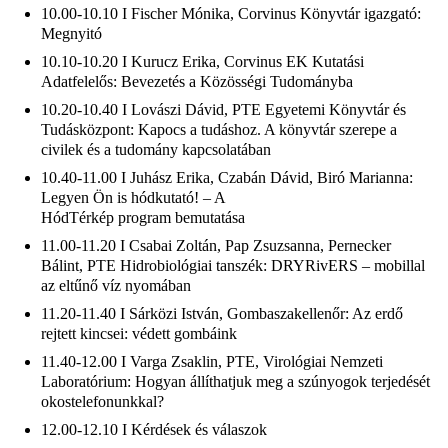
10.00-10.10 I Fischer Mónika, Corvinus Könyvtár igazgató:
Megnyitó
10.10-10.20 I Kurucz Erika, Corvinus EK Kutatási
Adatfelelős: Bevezetés a Közösségi Tudományba
10.20-10.40 I Lovászi Dávid, PTE Egyetemi Könyvtár és
Tudásközpont: Kapocs a tudáshoz. A könyvtár szerepe a
civilek és a tudomány kapcsolatában
10.40-11.00 I Juhász Erika, Czabán Dávid, Biró Marianna:
Legyen Ön is hódkutató! – A
HódTérkép program bemutatása
11.00-11.20 I Csabai Zoltán, Pap Zsuzsanna, Pernecker
Bálint, PTE Hidrobiológiai tanszék: DRYRivERS – mobillal
az eltűnő víz nyomában
11.20-11.40 I Sárközi István, Gombaszakellenőr: Az erdő
rejtett kincsei: védett gombáink
11.40-12.00 I Varga Zsaklin, PTE, Virológiai Nemzeti
Laboratórium: Hogyan állíthatjuk meg a szúnyogok terjedését
okostelefonunkkal?
12.00-12.10 I Kérdések és válaszok