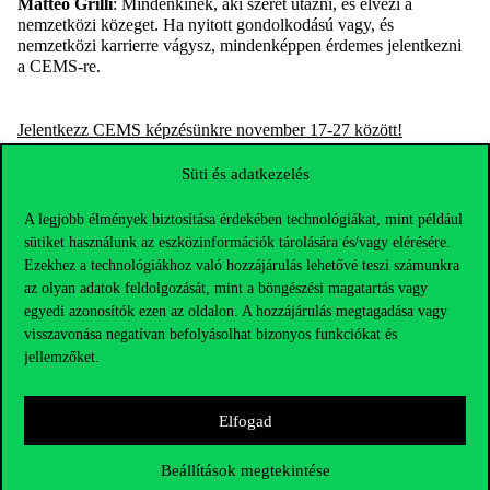
Matteo
Grilli
:
Mindenkinek, aki szeret utazni, és élvezi a
nemzetközi közeget. Ha nyitott gondolkodású vagy, és
nemzetközi karrierre vágysz, mindenképpen érdemes jelentkezni
a CEMS-re.
Jelentkezz CEMS képzésünkre november 17-27
k
özött
!
Süti és adatkezelés
A legjobb élmények biztosítása érdekében technológiákat, mint például
sütiket használunk az eszközinformációk tárolására és/vagy elérésére.
Ezekhez a technológiákhoz való hozzájárulás lehetővé teszi számunkra
az olyan adatok feldolgozását, mint a böngészési magatartás vagy
egyedi azonosítók ezen az oldalon. A hozzájárulás megtagadása vagy
visszavonása negatívan befolyásolhat bizonyos funkciókat és
jellemzőket.
Elfogad
Elérhetőségek
Beállítások megtekintése