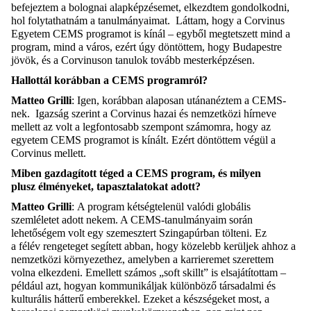
befejeztem a bolognai alapképzésemet, elkezdtem gondolkodni,
hol folytathatnám a tanulmányaimat
.
Láttam, hogy a Corvinus
Egyetem CEMS programot
is kínál
– egyből megtetszett mind a
program, mind a város, ezért úgy döntöttem, hogy Budapestre
jövök, és a
Corvinuson
tanulok tovább
mesterképzésen
.
Hallottál korábban a CEMS programról?
Matteo
Grilli
:
Igen,
korábban alaposan utánanéztem a CEMS-
nek
.
I
gaz
ság szerint
a Corvinus hazai és nemzetközi hírneve
mellett
a
z volt a
leg
f
ontosabb szempont
számomra
, hogy az
egyetem CEMS programot is kínált. Ez
ért döntöttem végül a
Corvinus mellett.
Miben gazdagított téged a CEMS program, és milyen
plusz
élményeket,
tapasztalatokat adott?
Matteo
Grilli
:
A program kétségtelenül valódi globális
szemléletet adott nekem. A CEMS-tanulmányaim során
lehetőségem volt egy szemesztert Szingapúrban tölteni. Ez
a
félév
rengeteget segített abban, hogy
közelebb kerüljek ahhoz
a
nemzetközi környezet
hez
, amelyben a karrieremet szeret
tem
volna elkezdeni
. Emellett számos „
soft
skillt
” is elsajátítottam –
például azt, hogyan kommunikáljak különböző
társadalmi és
kulturális
hátterű emberekkel. Ezeket a készségeket most, a