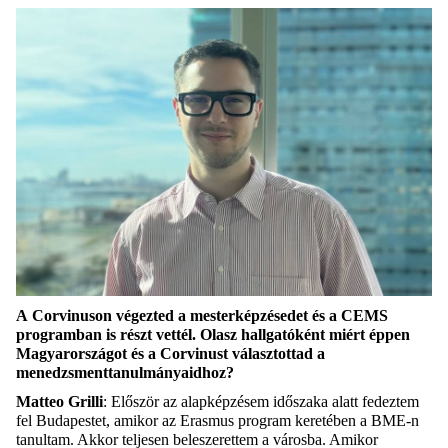
A
Corvinuson
végezted a mesterképzésedet
és a CEMS
program
ban
is
részt vettél
. Olasz hallgatóként miért éppen
Magyarországot és a
Corvinust
választottad a
menedzsmenttanulmányaidhoz?
Matteo
Grilli
:
Először az alapképzésem
időszaka alatt
fedeztem
fel Budapestet, amikor az Erasmus program keretében a BME-n
tanultam. A
kkor
teljesen beleszerettem a városba. Amikor