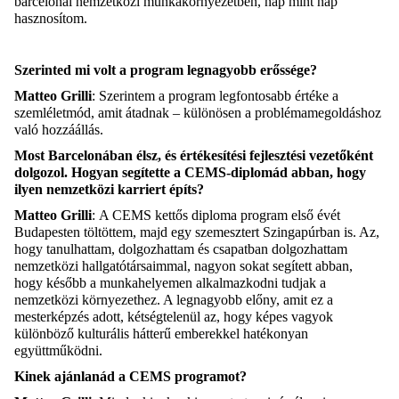
barcelonai nemzetközi munkakörnyezetben, nap mint nap
hasznosítom.
Szerinted mi volt a program legnagyobb erőssége?
Matteo
Grilli
:
Szerintem a program legfontosabb értéke a
szemléletmód
, amit átadnak
– különösen a problémamegoldáshoz
való hozzáállás.
Most Barcelonában élsz, és értékesítési fejlesztési vezetőként
dolgozol. Hogyan segítette a CEMS-diplomád abban, hogy
ilyen nemzetközi karriert építs?
Matteo
Grilli
:
A CEMS kettős diploma program első évét
Budapesten töltöttem, majd egy szemesztert Szingapúrban is. Az,
hogy tanulhattam, dolgozhattam és csapatban dolgozhattam
nemzetközi hallgatótársaimmal, nagyon sokat segített abban,
hogy
később a munkahelyemen
alkalmazkodni tudjak a
nemzetközi környezethez. A legnagyobb előny, amit ez a
mesterképzés adott, kétségtelenül az, hogy képes vagyok
különböző kulturális hátterű emberekkel hatékonyan
együttműködni.
Kinek ajánlanád a CEMS programot?