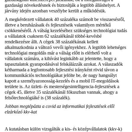
gazdasági növekedésnek és biztosítják a legtöbb álláshelyet. A
járvány idején azonban veszélybe került a működésük.
A megkérdezett vállalatok 40 százaléka számolt be visszaesésről,
illetve a beruházásaik és fejlesztéseik valamilyen mértékű
csökkenéséről. A válság kezeléséhez szükséges technológiai tudás
a vállalatok csaknem 62 százalékánál többé-kevésbé
rendelkezésre állt. A cégek 38 százalékának kellett
alkalmazkodnia a változó vevői igényekhez. A legtöbb lehetséges
technológiai megoldás már a válság előtt is elérhető volt a
vállalatok számára, a kihívást leginkább az jelentette, hogy a
tapasztalatok gyarapodásával felskálázzák azokat. A válaszadók
kétharmada a legfontosabb fejlesztési irányként rövid távon a
kommunikációs technológiákat jelölte be, de nagy hangsúlyt
kapott a személyazonosság-kezelés és a mobil IT-megoldások
területe is. Az üzleti- és mesterségesintelligencia-fejlesztések a
cégek 45, illetve 35 százalékánál fókuszban vannak, ahogy a
felsőtechnológiáké is (38 százalék).
Jobban megtépázta a covid az informatikai fejlesztések elől
elzárkózó kkv-kat
A kutatásban külön vizsgálták a kis- és középvállalatok (kkv-k)