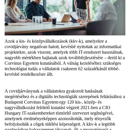
Azok a kis- és középvállalkozások (kkv-k), amelyekre a
covidjárvány negatívan hatott, kevésbé nyitottak az informatikai
projektekre, azok viszont, amelyek több IT-rendszert használnak,
nagyobb mértékben hajlanak azok továbbfejlesztésére – derül ki a
Corvinus Egyetem kutatásából. A válság kezeléséhez szükséges
technológiai tudás a vállalatok csaknem 62 százalékánál többé-
kevésbé rendelkezésre állt.
A covidjárványnak a vállalatokra gyakorolt hatásának
megértéséhez és a digitális technológiák szerepének feltárásához a
Budapesti Corvinus Egyetem egy 120 kis-, közép- és
nagyvállalkozást felölelő kutatást végzett 2021-ben a CIO
Hungary IT-szakembereket tömörítő szervezet segítségével,
amelynek eredményeképpen azonosították, mely tényezők
befolyásolták a cégek túlélési képességeit. A kkv-k a legtöbb
gazdaságban kulcsszerepet játszanak, ők a mozgatórugói a