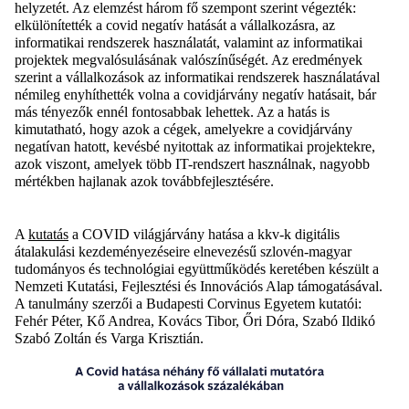
helyzetét. Az elemzést három fő szempont szerint végezték:
elkülönítették a covid negatív hatását a vállalkozásra, az
informatikai rendszerek használatát, valamint az informatikai
projektek megvalósulásának valószínűségét. Az eredmények
szerint a vállalkozások az informatikai rendszerek használatával
némileg enyhíthették volna a covidjárvány negatív hatásait, bár
más tényezők ennél fontosabbak lehettek. Az a hatás is
kimutatható, hogy azok a cégek, amelyekre a covidjárvány
negatívan hatott, kevésbé nyitottak az informatikai projektekre,
azok viszont, amelyek több IT-rendszert használnak, nagyobb
mértékben hajlanak azok továbbfejlesztésére.
A
kutatás
a COVID világjárvány hatása a kkv-k digitális
átalakulási kezdeményezéseire elnevezésű szlovén-magyar
tudományos és technológiai együttműködés keretében készült a
Nemzeti Kutatási, Fejlesztési és Innovációs Alap támogatásával.
A tanulmány szerzői a Budapesti Corvinus Egyetem kutatói:
Fehér Péter, Kő Andrea, Kovács Tibor, Őri Dóra, Szabó Ildikó
Szabó Zoltán és Varga Krisztián.