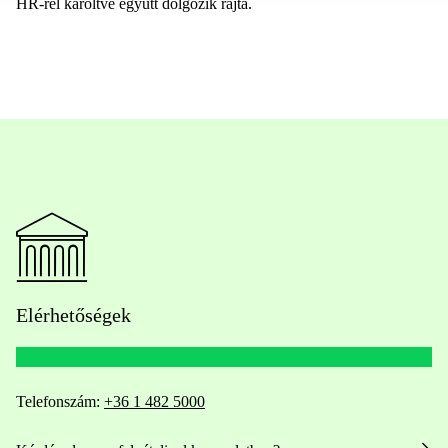
HR-
rel
karöltve együtt dolgozik rajta.
Elérhetőségek
Telefonszám:
+36 1 482 5000