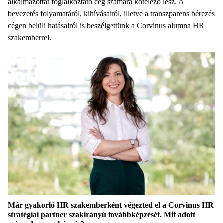
alkalmazottat foglalkoztató cég számára kötelező lesz. A
bevezetés folyamatáról, kihívásairól, illetve a transzparens bérezés
cégen belüli hatásairól is beszélgettünk a Corvinus alumna HR
szakemberrel.
Már gyakorló HR szakemberként végezted el a Corvinus HR
stratégiai partner szakirányú továbbképzését. Mit adott