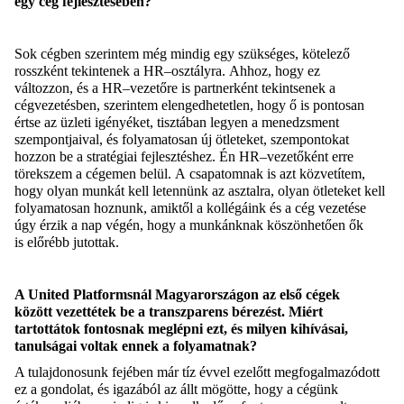
egy
cég
fejlesztésében
?
Sok cégben szerintem még mindig egy szükséges, kötelező
rosszként tekintenek a HR
–
osztályra.
Ahhoz, hogy ez
változzon,
és a HR
–
vezetőre is partnerként tekintsenek a
cégvezetésben,
szerintem elengedhetetlen, hogy
ő is
pontosan
értse az üzleti igényéket, tisztában legyen a menedzsment
szempontjaival
,
és folyamatosan új ötleteket, szempontokat
hozzon be a
stratégiai
fejlesztéshez. Én HR
–
vezetőként erre
törekszem a cégemen belül
.
A
csapatomnak is azt közvetítem,
hogy olyan munkát kell letennünk az asztalra, olyan ötleteket
kell
folyamatosan
hozn
unk
, ami
k
től a kollégáink és a cég vezetése
úgy érzik a nap végén, hogy
a munkánknak köszönhetően
ők
is
előrébb
jutottak
.
A United
Platformsnál
Magyarországon
az első cégek
között
vezettétek be a transzparens bérezést. Miért
tartottátok fontosnak meglépni ezt, és milyen kihívásai,
tanulságai voltak ennek a folyamatnak?
A tulajdonosunk fejében már tíz évvel ezelőtt megfogalmazódott
ez a gondolat, és igazából az állt mögötte, hogy a cégünk