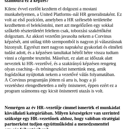
számodra ez a képzés?
Kilenc évvel
ezelőtt kezdtem el dolgozni a mostani
munkahelyemen, a United
Platforms
–
nál
HR
generalistaként
. Ez
volt az első pozícióm, am
elyben a HR szélesebb területeibe
kezdhettem el
belekóstolni, mert azt megelőzően
egy sokkal
szűkebb részterületért feleltem csak,
toborzási szakértőként
dolgoztam. Az akkori vezetőm javasolta nekem a Corvinus
képzését, ami utólag több szempontból is nagyon jó választásnak
bizonyult. Egyrészt mert nagyon naprakész gyakorlati és elméleti
tudást adott,
és a képzésen tanultakat
hétről hétre vissza tudtam
vinni a cégembe tesztelni. Másrészt
,
ez alatt az időszak alatt
neveztek ki
HR
–
vezetővé
,
és a szakirányú képzésen rengeteg
olyan
coaching
–
és tréningeszközt ismertünk meg, amik
fogódzókat nyújtottak nekem
a vezető
vé
válás folyamatában.
A
Corvinus programján
jöttem rá arra is, hogy a jó
vezet
éshez
elengedhetetlen a mély önismeret, éppen ezért ez a
program számomra egy kicsit önismereti utazás is volt.
Nemrégen az év HR
–
vezetője címmel ismerték el munkádat
kisvállalati kategóriában. Milyen készségekre van szerinted
szüksége egy HR
–
vezetőnek ahhoz, hogy valóban stratégiai
partnerként tudjon
együttműködni a menedzsmenttel