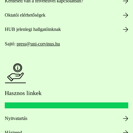
Kérdésed van a felvételivel kapcsolatban?
Oktatói elérhetőségek
HUB jelenlegi hallgatóinknak
Sajtó:
press@uni-corvinus.hu
Hasznos linkek
Nyitvatartás
Házirend