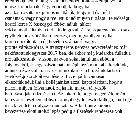
ér
t
ékrendjében
mindig is
kiemelkedően
fontos
szerepe volt
a
transzparenci
ának
. Úgy gondoljuk, hogy ha
az
alkalmazottaink
pontosan átlátják, hogy mit és miért
csinálnak
,
vagy hogy a mellettük ülő milyen tudással, felelősségi
körrel keres
X
összeggel többet
náluk
, akkor
sokkal
motiváltabban
tudnak
dolgoz
ni.
A transzparenciának csak
egyik eleme az átlátható bérezés,
mert
ugyanilyen nyíltan
kommunikálunk a cég bevételi számairól vagy a
profitelvárásokról is. A transzparens
bérezés bevezetésének már
nekifutottunk egyszer 2017-ben, de akkor még kudarcba fulladt a
próbálkozás
unk
. Viszont nagyon sokat tanultunk abból a
folyamatból
,
és egy szisztematikus építkező munká
ba
kezdtünk,
aminek része volt az összes munkakör és a hozzájuk tartozó
felelősségi körök áttekintése is. Ezzel párhuzamosan
elkezdtük
edukálni
a kollégáinkat azzal kapcsolatban, hogy a
piacon milyen folyamatok zajlanak, milyen tényezők
befolyásolják a fizetéseket. Azt akartuk, hogy megértsék, miért
keres adott esetben többször annyit egy fejlesztő kolléga, mint egy
másik területen dolgozó munkatárs.
A bértranszparencia
bevezetése előtti
utolsó lépés pedig a fizetések rendezése volt
.