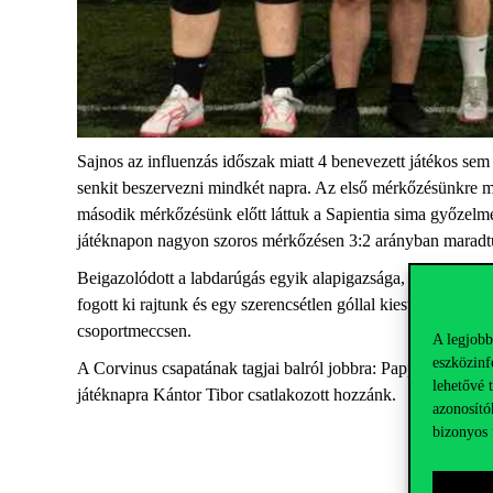
Sajnos az influenzás időszak miatt 4 benevezett játékos se
senkit beszervezni mindkét napra.
A
z első mérkőzésünkre mé
második mérkőzésünk előtt láttuk a Sapientia sima győzelmét
játéknapon nagyon szoros mérkőzésen 3:2 arányban maradtu
B
eigazolódott a labdarúgás egyik alapigazsága, mégpedig az
fogott ki rajtunk és egy szerencsétlen góllal kiestünk. A to
csoportmeccsen.
A legjobb
eszközinf
A
Corvinus
csapatának tagjai balról jobbra: Papp Máté, M
lehetővé 
játéknapra Kántor Tibor csatlakozott hozzánk.
azonosító
bizonyos 