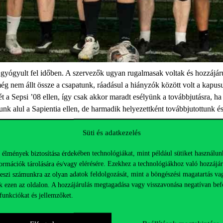
m gyógyult fel időben. A szervezők ugyan rugalmasak voltak és hozzájá
g nem állt össze a csapatunk, ráadásul a hiányzók között volt a kapusunk
 a Sepsi ’08 ellen, így csak akkor maradt esélyünk a továbbjutásra, ha 
nk alul a Sapientia
ellen, de harmadik helyezettként továbbjutottunk és
, hogy a focit gólra játszák. Hiába támadtuk végig a mérkőzést és dolgo
Süti és adatkezelés
rnát a Sapientia csapata nyerte, akik a kiesés szakaszban mindössze egye
 élmények biztosítása érdekében technológiákat, mint például sütiket használun
ormációk tárolására és/vagy elérésére. Ezekhez a technológiákhoz való hozzájár
ágó Mánuel, Horváth Dennis, Havran Zsolt, Lesku Tibor, Mizik Tamás
,
teszi számunkra az olyan adatok feldolgozását, mint a böngészési magatartás va
k ezen az oldalon. A hozzájárulás megtagadása vagy visszavonása negatívan bef
funkciókat és jellemzőket.