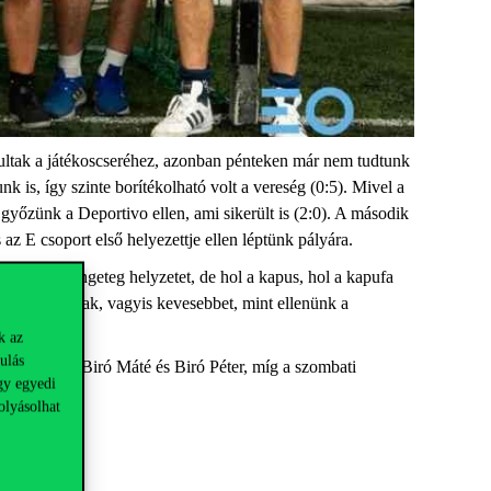
rultak a játékoscseréhez, azonban pénteken már nem tudtunk
 is, így szinte borítékolható volt a vereség (0:5). Mivel a
győzünk a Deportivo ellen, ami sikerült is (2:0). A második
 az E csoport első helyezettje ellen léptünk pályára.
ztunk ki rengeteg helyzetet, de hol a kapus, hol a kapufa
tlen gólt kaptak, vagyis kevesebbet, mint ellenünk a
k az
ulás
 Ráti József, Biró Máté és Biró Péter, míg a szombati
gy egyedi
olyásolhat