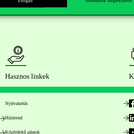
Elfogad
Beállítások megtekintése
Hasznos linkek
K
Nyitvatartás
Házirend
Közérdekű adatok