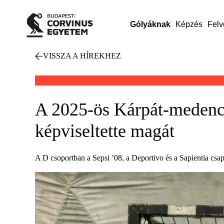
Gólyáknak
Képzés
Felv
VISSZA A HÍREKHEZ
A 2025-ös Kárpát-medence
képviseltette magát
A D csoportban a Sepsi ’08, a Deportivo és a Sapientia csa