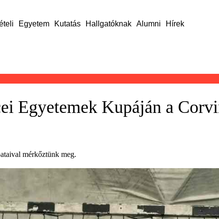
ételi
Egyetem
Kutatás
Hallgatóknak
Alumni
Hírek
i Egyetemek Kupáján a Corvinu
pataival mérkőztünk meg.