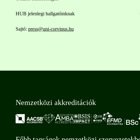
HUB jelenlegi hallgatóinknak
Sajtó:
press@uni-corvinus.hu
Nemzetközi akkreditációk
Főbb tagságok nemzetközi szervezetekb