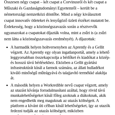
Összesen négy csapat – két csapat a Corvinusról és két csapat a
Műszaki és Gazdaságtudományi Egyetemről – került be a
németországi nemzetközi döntőbe. Mind a négy kiválasztott
csapat innovatív ötleteket és lenyűgöző üzleti érzéket mutatott be.
Érdekesség, hogy a közönségszavazás során a résztvevők
ugyanazokat a csapatokat díjazták volna, mint a zsűri is (a zsűri
nem látta a közönségszavazás eredményét). A díjazottak:
A harmadik helyen holtversenyben az Aprently és a Gellit
végzett. Az Aprently egy olyan ingatlanportál, amely a lehető
leggyorsabban összekapcsolja a bérlőket és kiadókat a közép-
és hosszú távú bérlésekhez. Eközben a Gellit gyártási
infrastruktúrát kínál a farmok számára, az állati hulladékot
kiváló minőségű műtrágyává és talajjavító termékké alakítja
át.
A második helyen a Workredible nevű csapat végzett, amely
az utazást kívánja forradalmasítani azáltal, hogy rövid távú
munkalehetőségeket kínál főleg azoknak a diákoknak, akik
nem engedhetik meg maguknak az utazás költségeit. A
platform a kívánt úti célban kínál lehetőségeket, így az utazók
fedezni tudják az utazás költségeit, miközben