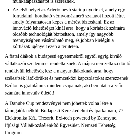
munkatapasztalatot is szereznek.
Az első helyet az Arterio nevű startup nyerte el, amely egy
forradalmi, hordható vérnyomásmérő szalagot hozott létre,
amely folyamatosan képes a mérést biztosítani. Ez az
innováció lehetőséget kínál arra, hogy a kórházak számára
olcsóbb technológiát biztosítson, amely így nagyobb
mennyiségben vásárolható meg, és jobban kielégíti a
kórházak igényeit ezen a területen.
A fiatal diákok a budapesti egyetemekről egytől egyig kiváló
vállalkozói szellemmel rendelkeznek. A májusi nemzetközi döntő
rendkívüli lehetőség lesz a magyar diákoknak arra, hogy
szélesítsék látókörüket és nemzetközi kapcsolatokat szerezzenek.
Ezúton is gratulálunk minden csapatnak, aki bemutatta a zsűri
számára innovatív ötletét!
A Danube Cup rendezvényei nem jöhettek volna létre a
támogatók nélkül: Budapesti Kereskedelmi és Iparkamara, 77
Elektronika Kft., Tresorit, Exi-tech powered by Zenosyne.
Ifjúsági Vállalkozásélénkítő Egyesület, Nemzeti Tehetség
Program.