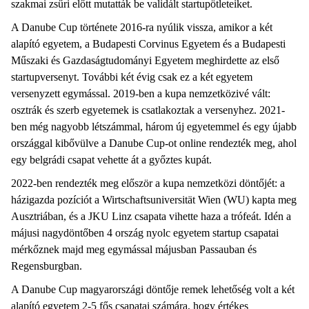
szakmai zsűri előtt mutatták be validált startupötleteiket.
A Danube Cup története 2016-ra nyúlik vissza, amikor a két
alapító egyetem, a Budapesti Corvinus Egyetem és a Budapesti
Műszaki és Gazdaságtudományi Egyetem meghirdette az első
startupversenyt. További két évig csak ez a két egyetem
versenyzett egymással. 2019-ben a kupa nemzetközivé vált:
osztrák és szerb egyetemek is csatlakoztak a versenyhez. 2021-
ben még nagyobb létszámmal, három új egyetemmel és egy újabb
országgal kibővülve a Danube Cup-ot online rendezték meg, ahol
egy belgrádi csapat vehette át a győztes kupát.
2022-ben rendezték meg először a kupa nemzetközi döntőjét: a
házigazda pozíciót a Wirtschaftsuniversität Wien (WU) kapta meg
Ausztriában, és a JKU Linz csapata vihette haza a trófeát. Idén a
májusi nagydöntőben 4 ország nyolc egyetem startup csapatai
mérkőznek majd meg egymással májusban Passauban és
Regensburgban.
A Danube Cup magyarországi döntője remek lehetőség volt a két
alapító egyetem 2-5 fős csapatai számára, hogy értékes