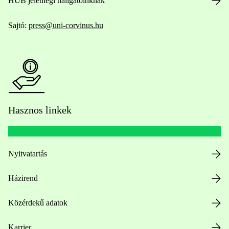
HUB jelenlegi hallgatóinknak
Sajtó:
press@uni-corvinus.hu
Hasznos linkek
Nyitvatartás
Házirend
Közérdekű adatok
Karrier