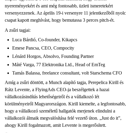
nyereményekért és ami még fontosabb, üzleti ismeretekért
versenyezzenek. Az április 19-i versenyre 11 jelentkezőből nyolc
csapat kapott meghívást, hogy bemutassa 3 perces pitch-ét.
A zsűri tagjai:
Luca Bárdió, Co-founder, Kikapcs
Emese Pancsa, CEO, Compocity
Lénárd Horgos, Absolvo, Founding Partner
Máté Varga, 77 Elektronika Ltd., Head of EmTeg
Tamás Balassa, freelance consultant, volt Starschema CFO
Amíg a zsűri döntött, a Munch alapító tagja, Perepelica Kirill és
Rátz Levente, a FlyingAds CEO-ja beszélgettek a hazai
vállalkozásindítás lehetőségeiről és a vállalkozó lét
körülményeiről Magyarországon. Kirill kiemelte, a legfontosabb,
hogy a vállalkozó személetű hallgatók merjenek elindulni a
vállalkozói álmaik megvalósítása felé vezető úton. „Just do it”,
ahogy Kirill fogalmazott, amit Levente is megerősített.