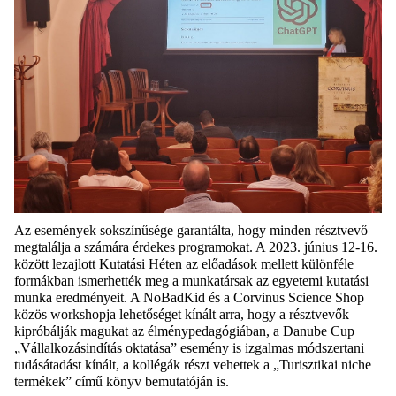
Az események sokszínűsége garantálta, hogy minden résztvevő
megtalálja a számára érdekes programokat. A 2023. június 12-16.
között lezajlott Kutatási Héten az előadások mellett különféle
formákban ismerhették meg a munkatársak az egyetemi kutatási
munka eredményeit. A NoBadKid és a Corvinus Science Shop
közös workshopja lehetőséget kínált arra, hogy a résztvevők
kipróbálják magukat az élménypedagógiában, a Danube Cup
„Vállalkozásindítás oktatása” esemény is izgalmas módszertani
tudásátadást kínált, a kollégák részt vehettek a „Turisztikai niche
termékek” című könyv bemutatóján is.