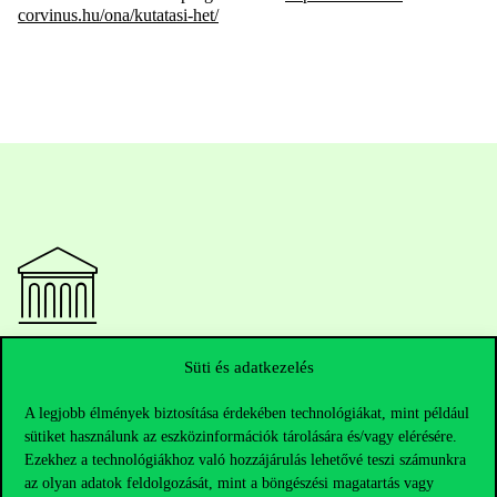
corvinus.hu/ona/kutatasi-het/
Elérhetőségek
Süti és adatkezelés
A legjobb élmények biztosítása érdekében technológiákat, mint például
sütiket használunk az eszközinformációk tárolására és/vagy elérésére.
Telefonszám:
+36 1 482 5000
Ezekhez a technológiákhoz való hozzájárulás lehetővé teszi számunkra
az olyan adatok feldolgozását, mint a böngészési magatartás vagy