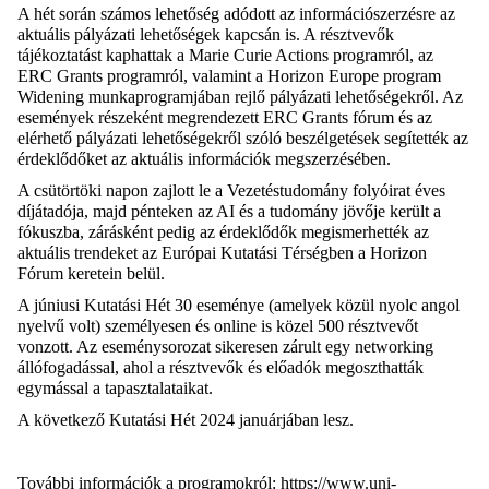
A hét során számos lehetőség adódott az információszerzésre az
aktuális pályázati lehetőségek kapcsán is. A résztvevők
tájékoztatást kaphattak a Marie Curie Actions programról, az
ERC Grants programról, valamint a Horizon Europe program
Widening munkaprogramjában rejlő pályázati lehetőségekről. Az
események részeként megrendezett ERC Grants fórum és az
elérhető pályázati lehetőségekről szóló beszélgetések segítették az
érdeklődőket az aktuális információk megszerzésében.
A csütörtöki napon zajlott le a Vezetéstudomány folyóirat éves
díjátadója, majd pénteken az AI és a tudomány jövője került a
fókuszba, zárásként pedig az érdeklődők megismerhették az
aktuális trendeket az Európai Kutatási Térségben a Horizon
Fórum keretein belül.
A júniusi Kutatási Hét 30 eseménye (amelyek közül nyolc angol
nyelvű volt) személyesen és online is közel 500 résztvevőt
vonzott. Az eseménysorozat sikeresen zárult egy networking
állófogadással, ahol a résztvevők és előadók megoszthatták
egymással a tapasztalataikat.
A következő Kutatási Hét 2024 januárjában lesz.
További információk a programokról:
https://www.uni-