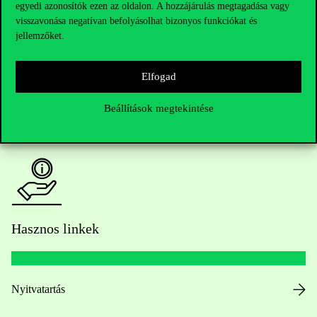
egyedi azonosítók ezen az oldalon. A hozzájárulás megtagadása vagy
Kérdésed van a felvételivel kapcsolatban?
visszavonása negatívan befolyásolhat bizonyos funkciókat és
jellemzőket.
Oktatói elérhetőségek
Elfogad
HUB jelenlegi hallgatóinknak
Beállítások megtekintése
Sajtó:
press@uni-corvinus.hu
Hasznos linkek
Nyitvatartás