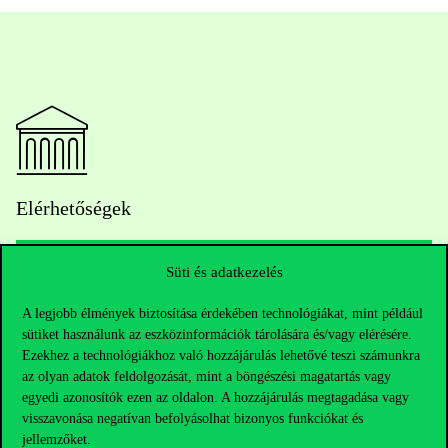
Elérhetőségek
Süti és adatkezelés
Telefonszám:
+36 1 482 5000
A legjobb élmények biztosítása érdekében technológiákat, mint például
sütiket használunk az eszközinformációk tárolására és/vagy elérésére.
Kérdésed van a felvételivel kapcsolatban?
Ezekhez a technológiákhoz való hozzájárulás lehetővé teszi számunkra
az olyan adatok feldolgozását, mint a böngészési magatartás vagy
Oktatói elérhetőségek
egyedi azonosítók ezen az oldalon. A hozzájárulás megtagadása vagy
visszavonása negatívan befolyásolhat bizonyos funkciókat és
HUB jelenlegi hallgatóinknak
jellemzőket.