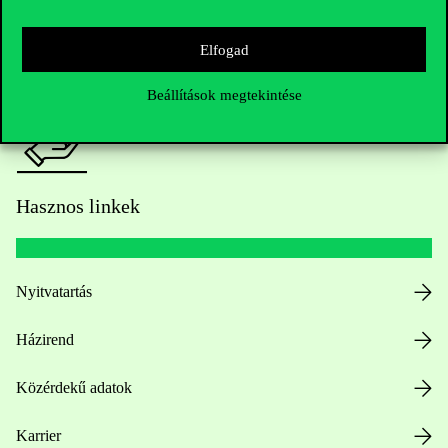
Sajtó:
press@uni-corvinus.hu
Elfogad
Beállítások megtekintése
Hasznos linkek
Nyitvatartás
Házirend
Közérdekű adatok
Karrier