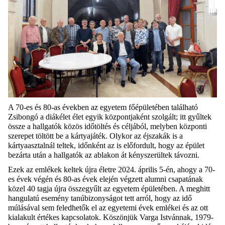
A 70-es és 80-as években az egyetem főépületében található
Zsibongó a diákélet élet egyik központjaként szolgált; itt gyűltek
össze a hallgatók közös időtöltés és céljából, melyben központi
szerepet töltött be a kártyajáték. Olykor az éjszakák is a
kártyaasztalnál teltek, időnként az is előfordult, hogy az épület
bezárta után a hallgatók az ablakon át kényszerültek távozni.
Ezek az emlékek keltek újra életre 2024. április 5-én, ahogy a 70-
es évek végén és 80-as évek elején végzett alumni csapatának
közel 40 tagja újra összegyűlt az egyetem épületében. A meghitt
hangulatú esemény tanúbizonyságot tett arról, hogy az idő
múlásával sem feledhetők el az egyetemi évek emlékei és az ott
kialakult értékes kapcsolatok. Köszönjük Varga Istvánnak, 1979-