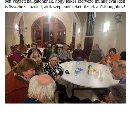
ben végzett hallgatónknak, hogy lelkes szervező munkájával idén
is összehozta azokat, akik szép emlékeket fűznek a Zsibongóhoz!