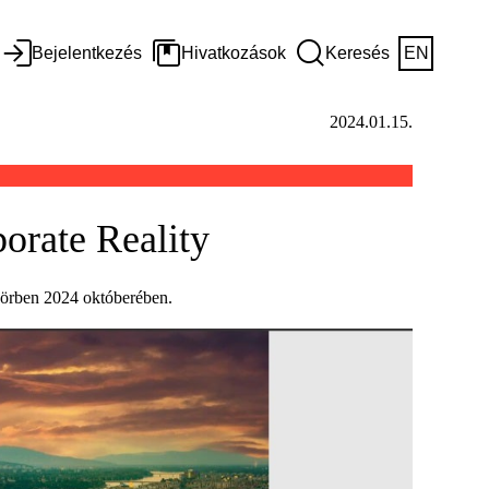
Bejelentkezés
Hivatkozások
Keresés
EN
2024.01.15.
porate Reality
akörben 2024 októberében.