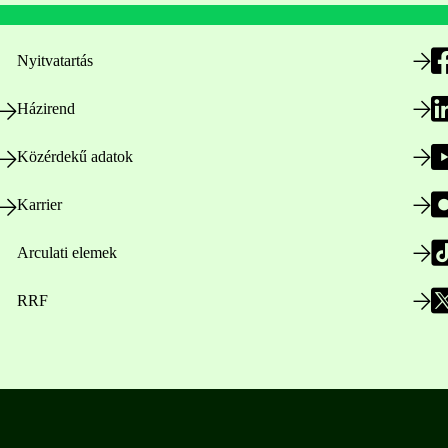
Nyitvatartás
Házirend
Közérdekű adatok
Karrier
Arculati elemek
RRF