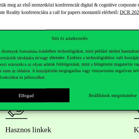
eg az első nemzetközi konferenciát digital & cognitive corporate real
te Reality konferenciára a call for papers mostantól elérhető:
DCR 202
Süti és adatkezelés
 élmények biztosítása érdekében technológiákat, mint például sütiket használun
ormációk tárolására és/vagy elérésére. Ezekhez a technológiákhoz való hozzájár
teszi számunkra az olyan adatok feldolgozását, mint a böngészési magatartás va
k ezen az oldalon. A hozzájárulás megtagadása vagy visszavonása negatívan bef
funkciókat és jellemzőket.
Elfogad
Beállítások megtekintése
Hasznos linkek
K