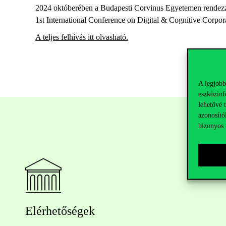
2024 októberében a Budapesti Corvinus Egyetemen rendezzük m
1st International Conference on Digital & Cognitive Corpora
A teljes felhívás itt olvasható.
A legjobb
eszközinf
lehetővé 
azonosító
bizonyos 
Elérhetőségek