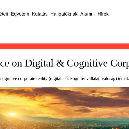
ételi
Egyetem
Kutatás
Hallgatóknak
Alumni
Hírek
nce on Digital & Cognitive Cor
gnitive corporate reality (digitális és kognitív vállalati valóság) tém