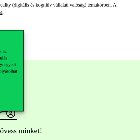
ity (digitális és kognitív vállalati valóság) témakörben. A
4
.
k az
ulás
gy egyedi
olyásolhat
övess minket!