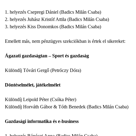
1. helyezés Csepregi Dániel (Badics Milán Csaba)
2. helyezés Juhász Kristóf Attila (Badics Milán Csaba)
3. helyezés Kiss Donomkos (Badics Milán Csaba)
Emellett más, nem pénzügyes szekciókban is értek el sikereket:
Ágazati gazdaságtan – Sport és gazdaság
Különdíj Tóvári Gergő (Petróczy Dóra)
Döntéselmélet, játékelmélet
Különdíj Leipold Péter (Csóka Péter)
Különdíj Horváth Gábor & Tóth Benedek (Badics Milán Csaba)
Gazdasági informatika és e-business
1. helyezés Bánóczi Anna (Badics Milán Csaba)