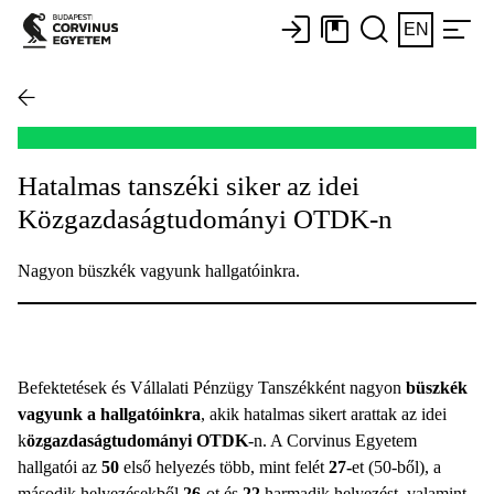
EN
Hatalmas tanszéki siker az idei
Közgazdaságtudományi OTDK-n
Nagyon büszkék vagyunk hallgatóinkra.
Befektetések és Vállalati Pénzügy Tanszékként nagyon
büszkék
vagyunk a hallgatóinkra
, akik hatalmas sikert arattak az idei
k
özgazdaságtudományi OTDK
-n. A Corvinus Egyetem
hallgatói az
50
első helyezés több, mint felét
27-
et (50-ből), a
második helyezésekből
26
-ot és
22
harmadik helyezést, valamint