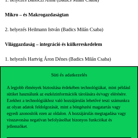
Mikro – és Makrogazdaságtan
2. helyezés Heilmann István (Badics Milán Csaba)
Világgazdaság – integráció és külkereskedelem
1. helyezés Hartvig Áron Dénes (Badics Milán Csaba)
Hartvig Áron Dénes
(Badics Milán Csaba) kapta a
Reménység
Süti és adatkezelés
kitűző
t amelyet az OTDK legjobb versenyzőjének ítélnek oda.
A legjobb élmények biztosítása érdekében technológiákat, mint például
sütiket használunk az eszközinformációk tárolására és/vagy elérésére.
Ezekhez a technológiákhoz való hozzájárulás lehetővé teszi számunkra
az olyan adatok feldolgozását, mint a böngészési magatartás vagy
egyedi azonosítók ezen az oldalon. A hozzájárulás megtagadása vagy
visszavonása negatívan befolyásolhat bizonyos funkciókat és
jellemzőket.