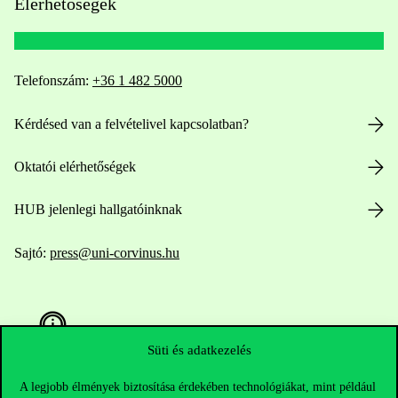
Elérhetőségek
Telefonszám:
+36 1 482 5000
Kérdésed van a felvételivel kapcsolatban?
Oktatói elérhetőségek
HUB jelenlegi hallgatóinknak
Sajtó:
press@uni-corvinus.hu
Süti és adatkezelés
A legjobb élmények biztosítása érdekében technológiákat, mint például