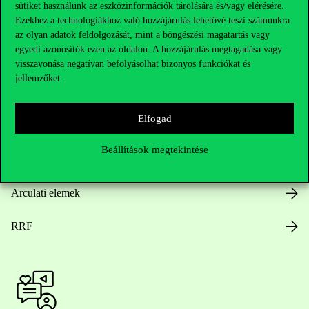
Hasznos linkek
sütiket használunk az eszközinformációk tárolására és/vagy elérésére.
Ezekhez a technológiákhoz való hozzájárulás lehetővé teszi számunkra
az olyan adatok feldolgozását, mint a böngészési magatartás vagy
egyedi azonosítók ezen az oldalon. A hozzájárulás megtagadása vagy
Nyitvatartás
visszavonása negatívan befolyásolhat bizonyos funkciókat és
jellemzőket.
Házirend
Elfogad
Közérdekű adatok
Beállítások megtekintése
Karrier
Arculati elemek
RRF