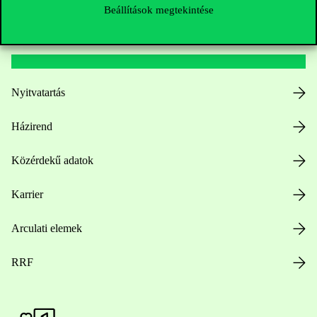
Beállítások megtekintése
Hasznos linkek
Nyitvatartás
Házirend
Közérdekű adatok
Karrier
Arculati elemek
RRF