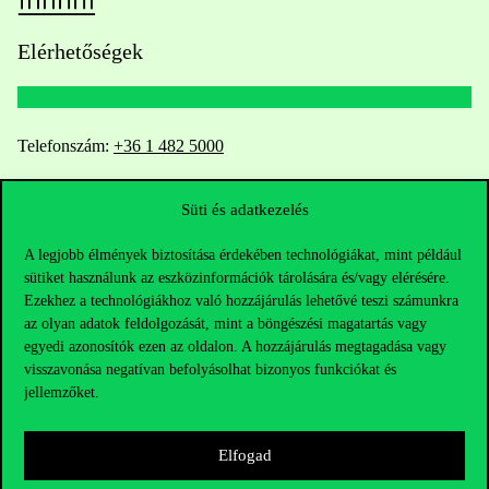
Elérhetőségek
Telefonszám:
+36 1 482 5000
Kérdésed van a felvételivel kapcsolatban?
Süti és adatkezelés
Oktatói elérhetőségek
A legjobb élmények biztosítása érdekében technológiákat, mint például
sütiket használunk az eszközinformációk tárolására és/vagy elérésére.
Ezekhez a technológiákhoz való hozzájárulás lehetővé teszi számunkra
HUB jelenlegi hallgatóinknak
az olyan adatok feldolgozását, mint a böngészési magatartás vagy
egyedi azonosítók ezen az oldalon. A hozzájárulás megtagadása vagy
Sajtó:
press@uni-corvinus.hu
visszavonása negatívan befolyásolhat bizonyos funkciókat és
jellemzőket.
Elfogad