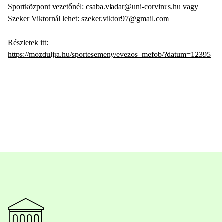
Sportközpont vezetőnél: csaba.vladar@uni-corvinus.hu vagy
Szeker Viktornál lehet:
szeker.viktor97@gmail.com
Részletek itt:
https://mozduljra.hu/sportesemeny/evezos_mefob/?datum=12395