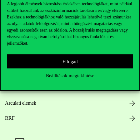
A legjobb élmények biztosítása érdekében technológiákat, mint például
sütiket használunk az eszközinformációk tárolására és/vagy elérésére.
Hasznos linkek
Ezekhez a technológiákhoz való hozzájárulás lehetővé teszi számunkra
az olyan adatok feldolgozását, mint a böngészési magatartás vagy
egyedi azonosítók ezen az oldalon. A hozzájárulás megtagadása vagy
visszavonása negatívan befolyásolhat bizonyos funkciókat és
Nyitvatartás
jellemzőket.
Házirend
Elfogad
Közérdekű adatok
Beállítások megtekintése
Karrier
Arculati elemek
RRF