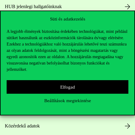
HUB jelenlegi hallgatóinknak
Süti és adatkezelés
Sajtó:
press@uni-corvinus.hu
A legjobb élmények biztosítása érdekében technológiákat, mint például
sütiket használunk az eszközinformációk tárolására és/vagy elérésére.
Ezekhez a technológiákhoz való hozzájárulás lehetővé teszi számunkra
az olyan adatok feldolgozását, mint a böngészési magatartás vagy
egyedi azonosítók ezen az oldalon. A hozzájárulás megtagadása vagy
visszavonása negatívan befolyásolhat bizonyos funkciókat és
jellemzőket.
Hasznos linkek
Elfogad
Nyitvatartás
Beállítások megtekintése
Házirend
Közérdekű adatok