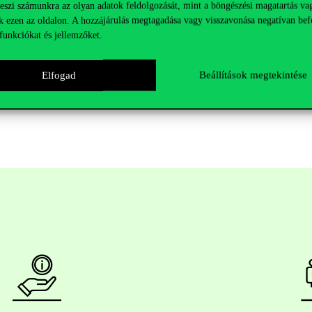
teszi számunkra az olyan adatok feldolgozását, mint a böngészési magatartás va
arország ügyvezető igazgatója)
k ezen az oldalon. A hozzájárulás megtagadása vagy visszavonása negatívan bef
ető kutatója)
funkciókat és jellemzőket.
00 óráig!
Elfogad
Beállítások megtekintése
men várjuk.