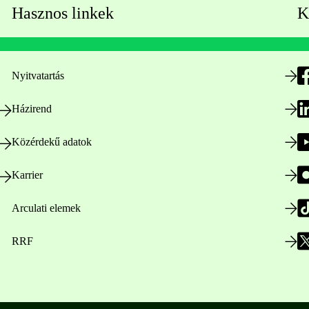
Hasznos linkek
K
Nyitvatartás
Házirend
Közérdekű adatok
Karrier
Arculati elemek
RRF