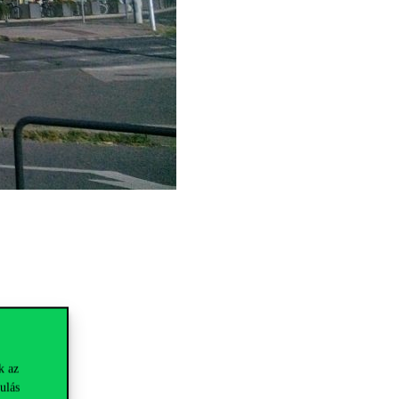
k az
ulás