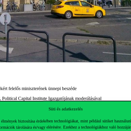
kért felelős miniszterének ünnepi beszéde
 Political Capital Institute Igazgatójának moderálásával
Süti és adatkezelés
s minisztere)
 élmények biztosítása érdekében technológiákat, mint például sütiket használun
)
ormációk tárolására és/vagy elérésére. Ezekhez a technológiákhoz való hozzájár