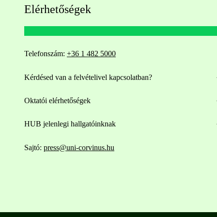
Elérhetőségek
Telefonszám:
+36 1 482 5000
Kérdésed van a felvételivel kapcsolatban?
Oktatói elérhetőségek
HUB jelenlegi hallgatóinknak
Sajtó:
press@uni-corvinus.hu