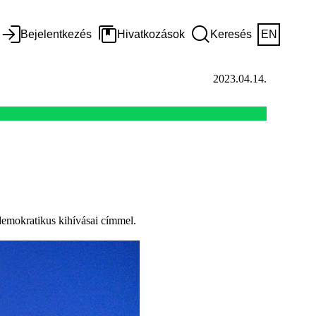
Bejelentkezés
Hivatkozások
Keresés
EN
2023.04.14.
demokratikus kihívásai címmel.