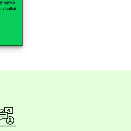
gy egyedi
olyásolhat