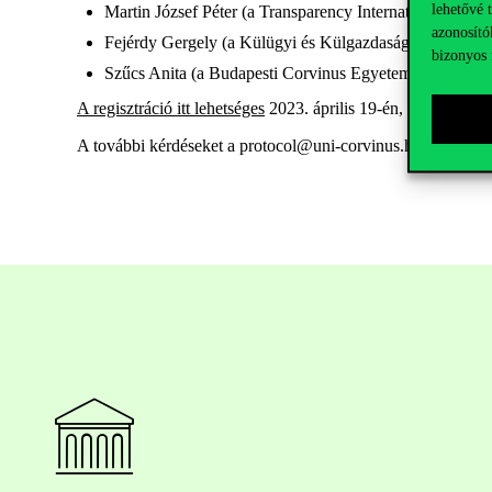
lehetővé 
Martin József Péter (a Transparency International Magy
azonosító
Fejérdy Gergely (a Külügyi és Külgazdasági Intézet vez
bizonyos 
Szűcs Anita (a Budapesti Corvinus Egyetem docense)
A regisztráció itt lehetséges
2023. április 19-én, szerdán 16:
A további kérdéseket a protocol@uni-corvinus.hu e-mail cí