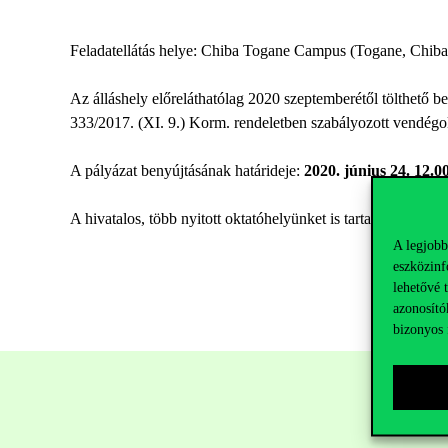
Feladatellátás helye: Chiba Togane Campus (Togane, Ch
Az álláshely előreláthatólag 2020 szeptemberétől tölthető b
333/2017. (XI. 9.) Korm. rendeletben szabályozott vendégok
A pályázat benyújtásának határideje:
2020. június 24. 12.0
A hivatalos, több nyitott oktatóhelyünket is tartalmazó pály
A legjobb
eszközinf
lehetővé 
azonosító
bizonyos 