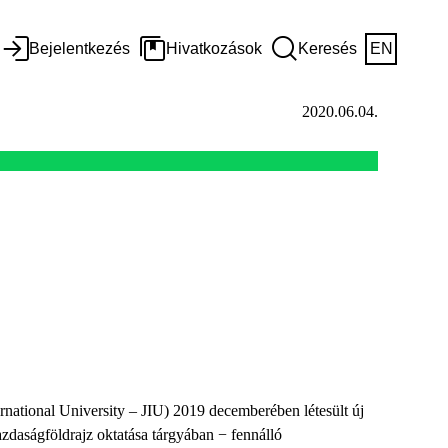
Bejelentkezés
Hivatkozások
Keresés
EN
2020.06.04.
national University – JIU) 2019 decemberében létesült új
zdaságföldrajz oktatása tárgyában − fennálló