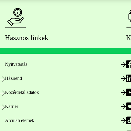
Hasznos linkek
K
Nyitvatartás
Házirend
Közérdekű adatok
Karrier
Arculati elemek