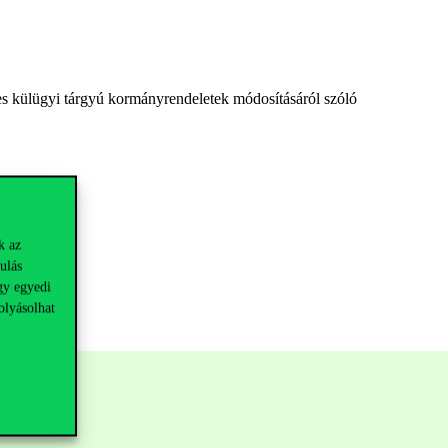
yes külügyi tárgyú kormányrendeletek módosításáról szóló
k az
ulás
gy egyedi
olyásolhat