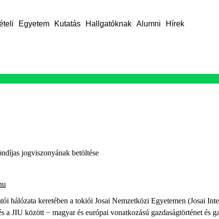
ételi
Egyetem
Kutatás
Hallgatóknak
Alumni
Hírek
ndíjas jogviszonyának betöltése
hu
hálózata keretében a tokiói Josai Nemzetközi Egyetemen (Josai Inter
és a JIU között − magyar és európai vonatkozású gazdaságtörténet és ga