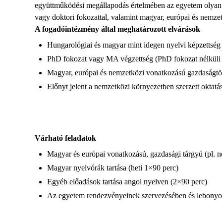
együttműködési megállapodás értelmében az egyetem olyan v
vagy doktori fokozattal, valamint magyar, európai és nemze
A fogadóintézmény által meghatározott elvárások
Hungarológiai és magyar mint idegen nyelvi képzettség
PhD fokozat vagy MA végzettség (PhD fokozat nélküli j
Magyar, európai és nemzetközi vonatkozású gazdaságtör
Előnyt jelent a nemzetközi környezetben szerzett oktatás
Várható feladatok
Magyar és európai vonatkozású, gazdasági tárgyú (pl. n
Magyar nyelvórák tartása (heti 1×90 perc)
Egyéb előadások tartása angol nyelven (2×90 perc)
Az egyetem rendezvényeinek szervezésében és lebonyolí