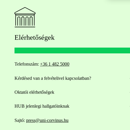
Elérhetőségek
Telefonszám:
+36 1 482 5000
Kérdésed van a felvételivel kapcsolatban?
Oktatói elérhetőségek
HUB jelenlegi hallgatóinknak
Sajtó:
press@uni-corvinus.hu