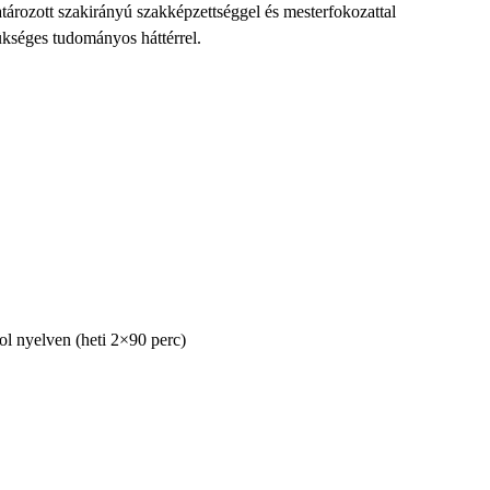
ározott szakirányú szakképzettséggel és mesterfokozattal
ükséges tudományos háttérrel.
ol nyelven (heti 2×90 perc)