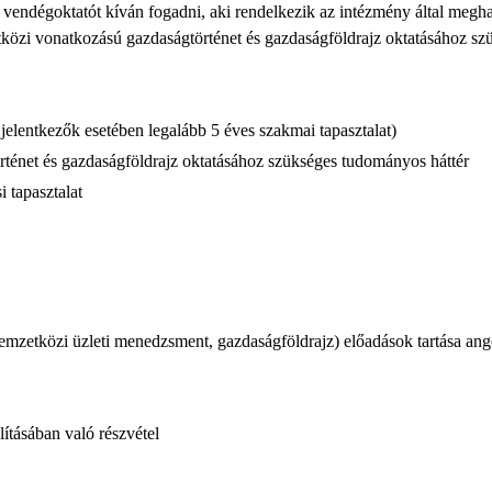
endégoktatót kíván fogadni, aki rendelkezik az intézmény által meghat
tközi vonatkozású gazdaságtörténet és gazdaságföldrajz oktatásához sz
elentkezők esetében legalább 5 éves szakmai tapasztalat)
ténet és gazdaságföldrajz oktatásához szükséges tudományos háttér
i tapasztalat
emzetközi üzleti menedzsment, gazdaságföldrajz) előadások tartása ang
tásában való részvétel