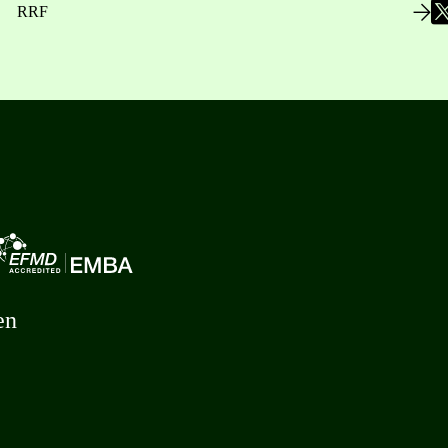
RRF
en