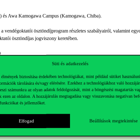
iba) és Awa Kamogawa Campus (Kamogawa, Chiba).
e a vendégoktatói ösztöndíjprogram részletes szabályairól, valamint eg
tatói ösztöndíjas jogviszony keretében.
0
Süti és adatkezelés
ázati felhívásunk
itt elérhető
 élmények biztosítása érdekében technológiákat, mint például sütiket használun
ormációk tárolására és/vagy elérésére. Ezekhez a technológiákhoz való hozzájár
teszi számunkra az olyan adatok feldolgozását, mint a böngészési magatartás va
k ezen az oldalon. A hozzájárulás megtagadása vagy visszavonása negatívan bef
funkciókat és jellemzőket.
Elfogad
Beállítások megtekintése