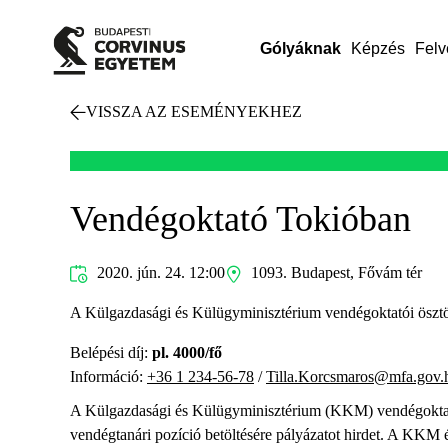
Gólyáknak
Képzés
Felv
VISSZA AZ ESEMÉNYEKHEZ
Vendégoktató Tokióban
2020. jún. 24. 12:00
1093. Budapest, Fővám tér
A Külgazdasági és Külügyminisztérium vendégoktatói ösztö
Belépési díj:
pl. 4000/fő
Információ:
+36 1 234-56-78
/
Tilla.Korcsmaros@mfa.gov.
A Külgazdasági és Külügyminisztérium (KKM) vendégoktatói 
vendégtanári pozíció betöltésére pályázatot hirdet. A KKM 