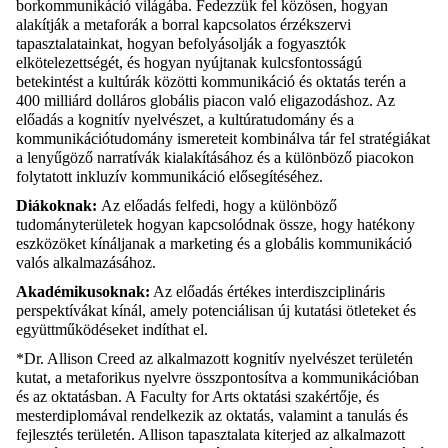
borkommunikáció világába. Fedezzük fel közösen, hogyan
alakítják a metaforák a borral kapcsolatos érzékszervi
tapasztalatainkat, hogyan befolyásolják a fogyasztók
elkötelezettségét, és hogyan nyújtanak kulcsfontosságú
betekintést a kultúrák közötti kommunikáció és oktatás terén a
400 milliárd dolláros globális piacon való eligazodáshoz. Az
előadás a kognitív nyelvészet, a kultúratudomány és a
kommunikáci
ótudomány ismereteit kombinálva tár fel stratégiákat
a lenyűgöző narratívák kialakításához és a különböző piacokon
folytatott inkluzív kommunikáció elősegítéséhez.
Diákoknak:
Az előadás felfedi, hogy a különböző
tudományterületek hogyan kapcsolódnak össze, hogy hatékony
eszközöket kínáljanak a marketing és a globális kommunikáció
valós alkalmazásához.
Akadémikusoknak:
Az előadás értékes interdiszciplináris
perspektívákat kínál, amely potenciálisan új kutatási ötleteket és
együttműködéseket indíthat el.
*Dr. Allison Creed az alkalmazott kognitív
nyelvészet területén
kutat, a metaforikus nyelvre összpontosítva a kommunikációban
és az oktatásban. A Faculty for Arts oktatási szakértője, és
mesterdiplomával rendelkezik az oktatás, valamint a tanulás és
fejlesztés területén. Allison tapasztalata kiterjed az alkalmazott