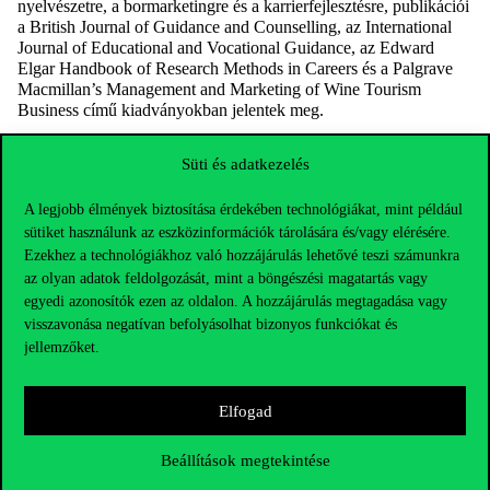
nyelvészetre, a bormarketingre és a karrierfejlesztésre, publikációi
a British Journal of Guidance and Counselling, az International
Journal of Educational and Vocational Guidance, az Edward
Elgar Handbook of Research Methods in Careers é
s a Palgrave
Macmillan’s Management and Marketing of Wine Tourism
Business című kiadványokban jelentek meg.
Süti és adatkezelés
A legjobb élmények biztosítása érdekében technológiákat, mint például
sütiket használunk az eszközinformációk tárolására és/vagy elérésére.
Ezekhez a technológiákhoz való hozzájárulás lehetővé teszi számunkra
az olyan adatok feldolgozását, mint a böngészési magatartás vagy
egyedi azonosítók ezen az oldalon. A hozzájárulás megtagadása vagy
visszavonása negatívan befolyásolhat bizonyos funkciókat és
jellemzőket.
Elfogad
Elérhetőségek
Beállítások megtekintése