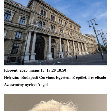
Időpont
: 2025.
m
ájus
13
.
17:20-18:50
Helyszín
:
Budapesti Corvinus Egyetem,
E épület, I-es előadó
Az esemény nyelve
:
A
ngol