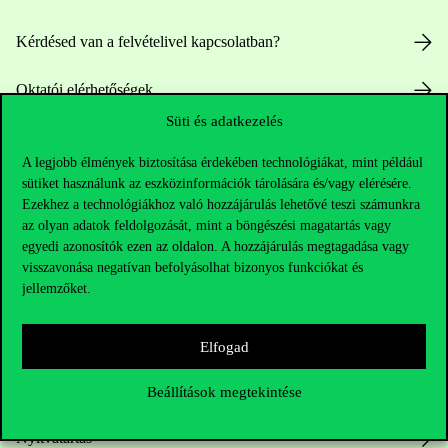
Kérdésed van a felvételivel kapcsolatban?
Oktatói elérhetőségek
Süti és adatkezelés
HUB jelenlegi hallgatóinknak
A legjobb élmények biztosítása érdekében technológiákat, mint például
sütiket használunk az eszközinformációk tárolására és/vagy elérésére.
Sajtó:
press@uni-corvinus.hu
Ezekhez a technológiákhoz való hozzájárulás lehetővé teszi számunkra
az olyan adatok feldolgozását, mint a böngészési magatartás vagy
egyedi azonosítók ezen az oldalon. A hozzájárulás megtagadása vagy
visszavonása negatívan befolyásolhat bizonyos funkciókat és
jellemzőket.
Elfogad
Hasznos linkek
Beállítások megtekintése
Nyitvatartás