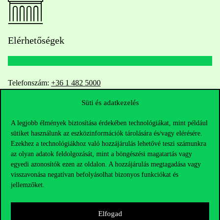
Elérhetőségek
Telefonszám:
+36 1 482 5000
Süti és adatkezelés
Kérdésed van a felvételivel kapcsolatban?
A legjobb élmények biztosítása érdekében technológiákat, mint például
Oktatói elérhetőségek
sütiket használunk az eszközinformációk tárolására és/vagy elérésére.
Ezekhez a technológiákhoz való hozzájárulás lehetővé teszi számunkra
HUB jelenlegi hallgatóinknak
az olyan adatok feldolgozását, mint a böngészési magatartás vagy
egyedi azonosítók ezen az oldalon. A hozzájárulás megtagadása vagy
visszavonása negatívan befolyásolhat bizonyos funkciókat és
Sajtó:
press@uni-corvinus.hu
jellemzőket.
Elfogad