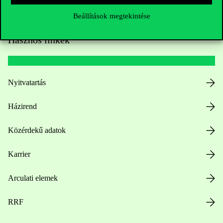
Beállítások megtekintése
Hasznos linkek
Nyitvatartás
Házirend
Közérdekű adatok
Karrier
Arculati elemek
RRF