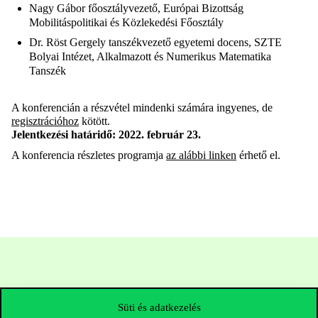
Nagy Gábor főosztályvezető, Európai Bizottság
Mobilitáspolitikai és Közlekedési Főosztály
Dr. Röst Gergely tanszékvezető egyetemi docens, SZTE
Bolyai Intézet, Alkalmazott és Numerikus Matematika
Tanszék
A konferencián a részvétel mindenki számára ingyenes, de
regisztrációhoz
kötött.
Jelentkezési
határidő
: 2022.
február
23.
A konferencia részletes programja
az alábbi
linken
érhető el.
Süti és adatkezelés