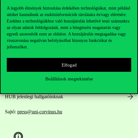
A legjobb élmények biztosítása érdekében technológiákat, mint például
sütiket használunk az eszközinformációk tárolására és/vagy elérésére.
Ezekhez a technológiákhoz való hozzájárulás lehetővé teszi számunkra
Elérhetőségek
az olyan adatok feldolgozását, mint a böngészési magatartás vagy
egyedi azonosítók ezen az oldalon. A hozzájárulás megtagadása vagy
visszavonása negatívan befolyásolhat bizonyos funkciókat és
jellemzőket.
Telefonszám:
+36 1 482 5000
Elfogad
Kérdésed van a felvételivel kapcsolatban?
Beállítások megtekintése
Oktatói elérhetőségek
HUB jelenlegi hallgatóinknak
Sajtó:
press@uni-corvinus.hu