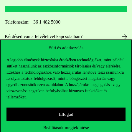
Telefonszám:
+36 1 482 5000
Kérdésed van a felvételivel kapcsolatban?
Süti és adatkezelés
Oktatói elérhetőségek
A legjobb élmények biztosítása érdekében technológiákat, mint például
HUB jelenlegi hallgatóinknak
sütiket használunk az eszközinformációk tárolására és/vagy elérésére.
Ezekhez a technológiákhoz való hozzájárulás lehetővé teszi számunkra
az olyan adatok feldolgozását, mint a böngészési magatartás vagy
Sajtó:
press@uni-corvinus.hu
egyedi azonosítók ezen az oldalon. A hozzájárulás megtagadása vagy
visszavonása negatívan befolyásolhat bizonyos funkciókat és
jellemzőket.
Elfogad
Hasznos linkek
Beállítások megtekintése