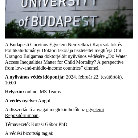
A Budapesti Corvinus Egyetem Nemzetközi Kapcsolatok és
Politikatudományi Doktori Iskolája tisztelettel meghívja Önt
Urangoo Bulgamaa doktorjelölt nyilvános védésére „Do Water
Access Inequalities Matter for Child Mortality? A perspective
from low-and-middle-income countries” címmel.
A nyilvános védés időpontja:
2024. február 22. (csütörtök),
10:00
Helyszín:
online, MS Teams
A védés nyelve:
Angol
A disszertáció anyagai megtekinthetők az
egyetemi
Repozitóriumban
.
Témavezető: Kutasi Gábor PhD
A védési bizottság tagjai: