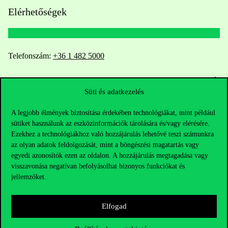
Elérhetőségek
Telefonszám:
+36 1 482 5000
Kérdésed van a felvételivel kapcsolatban?
Süti és adatkezelés
Oktatói elérhetőségek
A legjobb élmények biztosítása érdekében technológiákat, mint például
sütiket használunk az eszközinformációk tárolására és/vagy elérésére.
HUB jelenlegi hallgatóinknak
Ezekhez a technológiákhoz való hozzájárulás lehetővé teszi számunkra
az olyan adatok feldolgozását, mint a böngészési magatartás vagy
Sajtó:
press@uni-corvinus.hu
egyedi azonosítók ezen az oldalon. A hozzájárulás megtagadása vagy
visszavonása negatívan befolyásolhat bizonyos funkciókat és
jellemzőket.
Elfogad