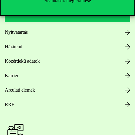
Beállítások megtekintése
Hasznos linkek
Nyitvatartás
Házirend
Közérdekű adatok
Karrier
Arculati elemek
RRF