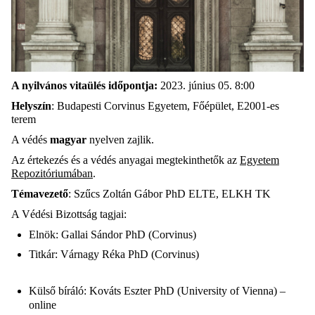
A nyilvános vitaülés időpontja:
2023. június 05. 8:00
Helyszín
: Budapesti Corvinus Egyetem, Főépület, E2001-es
terem
A védés
magyar
nyelven zajlik.
Az értekezés és a védés anyagai megtekinthetők az
Egyetem
Repozitóriumában
.
Témavezető
: Szűcs Zoltán Gábor PhD ELTE, ELKH TK
A Védési Bizottság tagjai:
Elnök: Gallai Sándor PhD (Corvinus)
Titkár: Várnagy Réka PhD (Corvinus)
Külső bíráló: Kováts Eszter PhD (University of Vienna) –
online