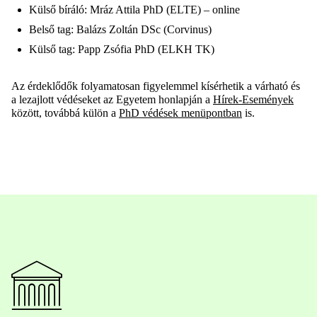
Külső bíráló: Mráz Attila PhD (ELTE) – online
Belső tag: Balázs Zoltán DSc (Corvinus)
Külső tag: Papp Zsófia PhD (ELKH TK)
Az érdeklődők folyamatosan figyelemmel kísérhetik a várható és
a lezajlott védéseket az Egyetem honlapján a
Hírek-Események
között, továbbá külön a
PhD védések menüpontban
is.