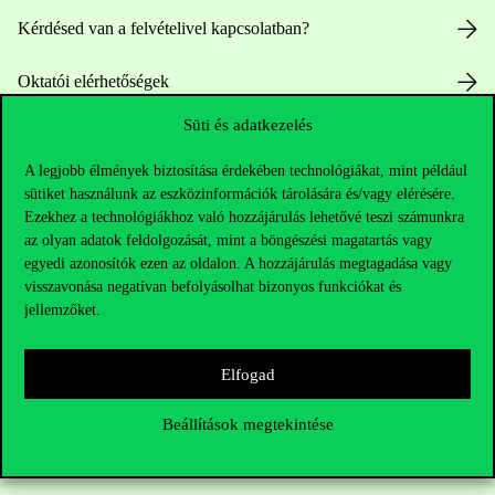
Kérdésed van a felvételivel kapcsolatban?
Oktatói elérhetőségek
Süti és adatkezelés
HUB jelenlegi hallgatóinknak
A legjobb élmények biztosítása érdekében technológiákat, mint például
Sajtó:
press@uni-corvinus.hu
sütiket használunk az eszközinformációk tárolására és/vagy elérésére.
Ezekhez a technológiákhoz való hozzájárulás lehetővé teszi számunkra
az olyan adatok feldolgozását, mint a böngészési magatartás vagy
egyedi azonosítók ezen az oldalon. A hozzájárulás megtagadása vagy
visszavonása negatívan befolyásolhat bizonyos funkciókat és
jellemzőket.
Hasznos linkek
Elfogad
Beállítások megtekintése
Nyitvatartás