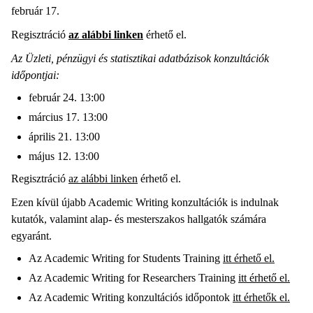
február 17.
Regisztráció
az alábbi linken
érhető el.
Az Üzleti, pénzügyi és statisztikai adatbázisok konzultációk
időpontjai:
február 24. 13:00
március 17. 13:00
április 21. 13:00
május 12. 13:00
Regisztráció
az alábbi linken
érhető el.
Ezen kívül újabb Academic Writing konzultációk is indulnak
kutatók, valamint alap- és mesterszakos hallgatók számára
egyaránt.
Az Academic Writing for Students Training
itt érhető el.
Az Academic Writing for Researchers Training
itt érhető el.
Az Academic Writing konzultációs időpontok
itt érhetők el.