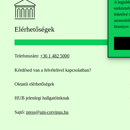
A legjobb
eszközinf
lehetővé 
azonosító
bizonyos 
Elérhetőségek
Telefonszám:
+36 1 482 5000
Kérdésed van a felvételivel kapcsolatban?
Oktatói elérhetőségek
HUB jelenlegi hallgatóinknak
Sajtó:
press@uni-corvinus.hu