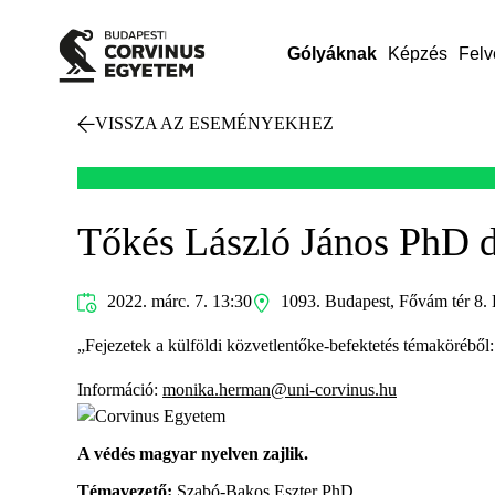
Gólyáknak
Képzés
Felv
VISSZA AZ ESEMÉNYEKHEZ
Tőkés László János PhD d
2022. márc. 7. 13:30
1093. Budapest, Fővám tér 8. 
„Fejezetek a külföldi közvetlentőke-befektetés témaköréből
Információ:
monika.herman@uni-corvinus.hu
A védés magyar nyelven zajlik.
Témavezető:
Szabó-Bakos Eszter PhD