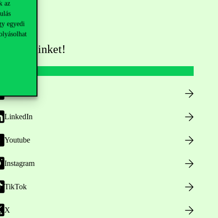
k az
ulás
gy egyedi
olyásolhat
övess minket!
Facebook
LinkedIn
Youtube
Instagram
TikTok
X