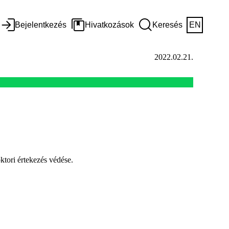
Bejelentkezés
Hivatkozások
Keresés
EN
2022.02.21.
ktori értekezés védése.