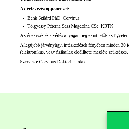
Az értekezés opponensei:
Benk Szilárd PhD, Corvinus
Tölgyessy Péterné Sass Magdolna CSc, KRTK
Az értekezés és a védés anyagai megtekinthetők az
Egyetem
A legújabb járványügyi intézkedések fényében minden 30 fő 
(elektronikus, vagy fizikailag előállított) megléte szüksége
Szervező:
Corvinus Doktori Iskolák