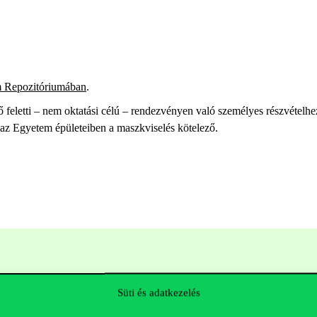
 Repozitóriumában
.
feletti – nem oktatási célú – rendezvényen való személyes részvételhe
s, az Egyetem épületeiben a maszkviselés kötelező.
Süti és adatkezelés