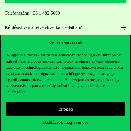
Telefonszám:
+36 1 482 5000
Kérdésed van a felvételivel kapcsolatban?
Oktatói elérhetőségek
Süti és adatkezelés
A legjobb élmények biztosítása érdekében technológiákat, mint például
HUB jelenlegi hallgatóinknak
sütiket használunk az eszközinformációk tárolására és/vagy elérésére.
Ezekhez a technológiákhoz való hozzájárulás lehetővé teszi számunkra
Sajtó:
press@uni-corvinus.hu
az olyan adatok feldolgozását, mint a böngészési magatartás vagy
egyedi azonosítók ezen az oldalon. A hozzájárulás megtagadása vagy
visszavonása negatívan befolyásolhat bizonyos funkciókat és
jellemzőket.
Elfogad
Hasznos linkek
Beállítások megtekintése