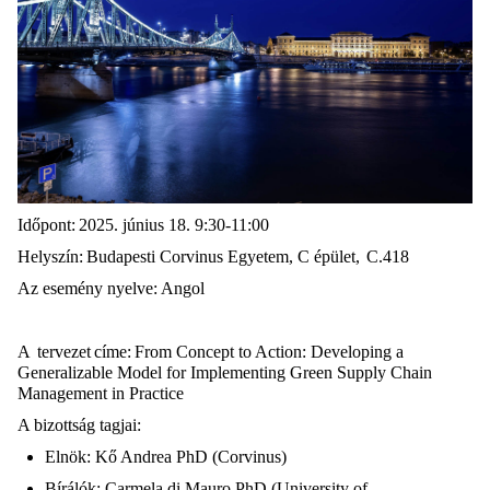
Időpont:
2025. június 18. 9:30-11:00
Helyszín:
Budapesti Corvinus Egyetem, C épület,
C.418
Az esemény nyelve:
A
ngol
A
tervezet címe:
From Concept to Action: Developing a
Generalizable Model for Implementing Green Supply Chain
Management in Practice
A bizottság tagjai:
Elnök: Kő Andrea PhD (Corvinus)
Bírálók: Carmela di Mauro PhD (University of