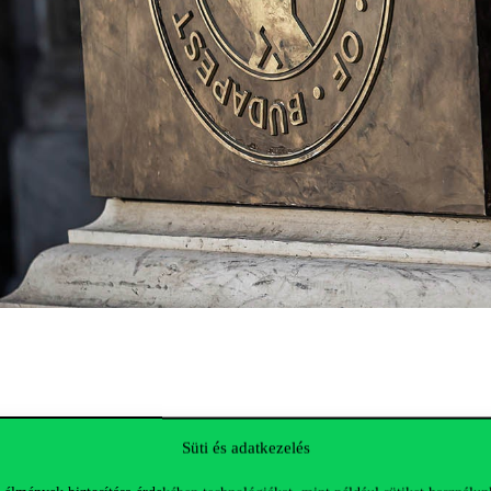
9
Süti és adatkezelés