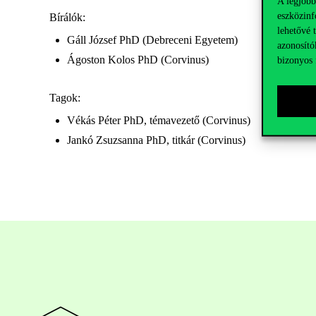
A legjobb
eszközinf
Bírálók:
lehetővé 
Gáll József PhD (Debreceni Egyetem)
azonosító
Ágoston Kolos PhD (Corvinus)
bizonyos 
Tagok:
Vékás Péter PhD, témavezető (Corvinus)
Jankó Zsuzsanna PhD, titkár (Corvinus)