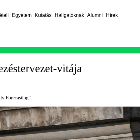
ételi
Egyetem
Kutatás
Hallgatóknak
Alumni
Hírek
ezéstervezet-vitája
ity Forecasting”.