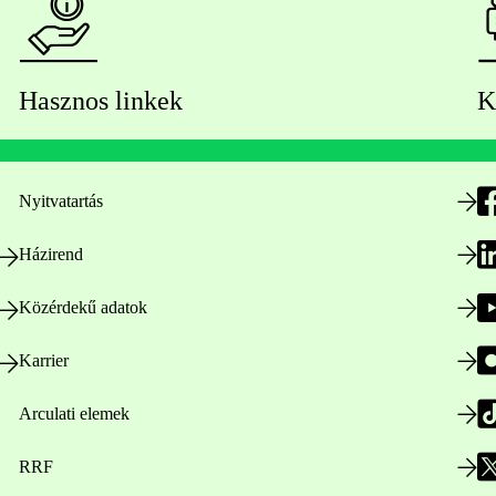
Hasznos linkek
K
Nyitvatartás
Házirend
Közérdekű adatok
Karrier
Arculati elemek
RRF