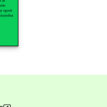
k az
ulás
gy egyedi
olyásolhat