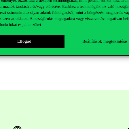
 élmények biztosítása érdekében technológiákat, mint például sütiket használun
ormációk tárolására és/vagy elérésére. Ezekhez a technológiákhoz való hozzájár
teszi számunkra az olyan adatok feldolgozását, mint a böngészési magatartás va
k ezen az oldalon. A hozzájárulás megtagadása vagy visszavonása negatívan bef
funkciókat és jellemzőket.
Elfogad
Beállítások megtekintése