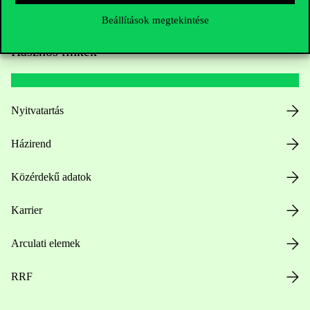
Beállítások megtekintése
Hasznos linkek
Nyitvatartás
Házirend
Közérdekű adatok
Karrier
Arculati elemek
RRF