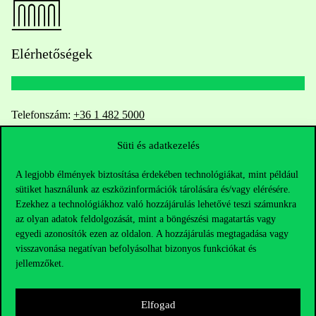
Elérhetőségek
Telefonszám:
+36 1 482 5000
Süti és adatkezelés
Kérdésed van a felvételivel kapcsolatban?
A legjobb élmények biztosítása érdekében technológiákat, mint például
Oktatói elérhetőségek
sütiket használunk az eszközinformációk tárolására és/vagy elérésére.
Ezekhez a technológiákhoz való hozzájárulás lehetővé teszi számunkra
HUB jelenlegi hallgatóinknak
az olyan adatok feldolgozását, mint a böngészési magatartás vagy
egyedi azonosítók ezen az oldalon. A hozzájárulás megtagadása vagy
visszavonása negatívan befolyásolhat bizonyos funkciókat és
Sajtó:
press@uni-corvinus.hu
jellemzőket.
Elfogad