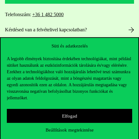
Telefonszám:
+36 1 482 5000
Kérdésed van a felvételivel kapcsolatban?
Oktatói elérhetőségek
Süti és adatkezelés
A legjobb élmények biztosítása érdekében technológiákat, mint például
HUB jelenlegi hallgatóinknak
sütiket használunk az eszközinformációk tárolására és/vagy elérésére.
Ezekhez a technológiákhoz való hozzájárulás lehetővé teszi számunkra
Sajtó:
press@uni-corvinus.hu
az olyan adatok feldolgozását, mint a böngészési magatartás vagy
egyedi azonosítók ezen az oldalon. A hozzájárulás megtagadása vagy
visszavonása negatívan befolyásolhat bizonyos funkciókat és
jellemzőket.
Elfogad
Hasznos linkek
Beállítások megtekintése