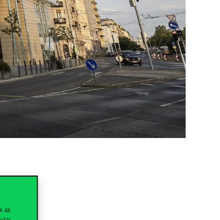
k az
ulás