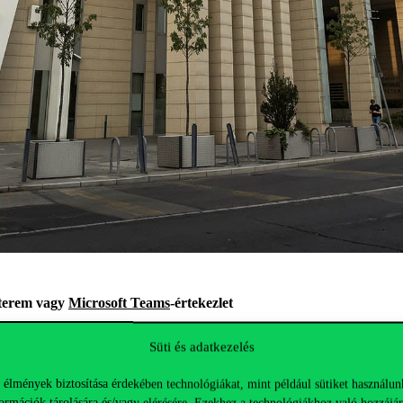
 terem vagy
Microsoft Teams
-értekezlet
Süti és adatkezelés
 élmények biztosítása érdekében technológiákat, mint például sütiket használun
ormációk tárolására és/vagy elérésére. Ezekhez a technológiákhoz való hozzájár