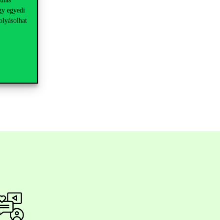
gy egyedi
olyásolhat