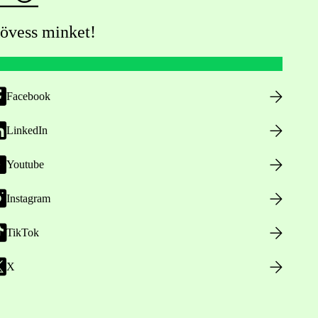
övess minket!
Facebook
LinkedIn
Youtube
Instagram
TikTok
X