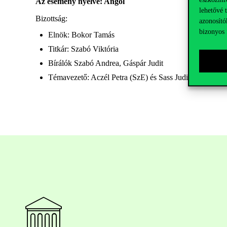
Az esemény nyelve: Angol
lehetővé 
Bizottság:
azonosító
bizonyos 
Elnök: Bokor Tamás
Titkár: Szabó Viktória
Bírálók Szabó Andrea, Gáspár Judit
Témavezető: Aczél Petra (SzE) és Sass Judit (PE)