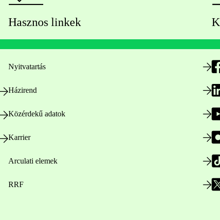
Hasznos linkek
K
Nyitvatartás
Házirend
Közérdekű adatok
Karrier
Arculati elemek
RRF