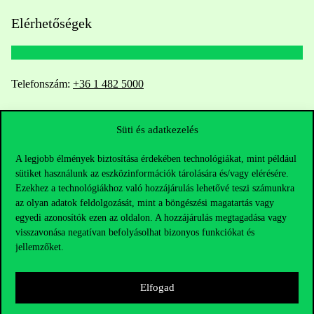
Elérhetőségek
Telefonszám:
+36 1 482 5000
Kérdésed van a felvételivel kapcsolatban?
Süti és adatkezelés
Oktatói elérhetőségek
A legjobb élmények biztosítása érdekében technológiákat, mint például
sütiket használunk az eszközinformációk tárolására és/vagy elérésére.
HUB jelenlegi hallgatóinknak
Ezekhez a technológiákhoz való hozzájárulás lehetővé teszi számunkra
az olyan adatok feldolgozását, mint a böngészési magatartás vagy
egyedi azonosítók ezen az oldalon. A hozzájárulás megtagadása vagy
Sajtó:
press@uni-corvinus.hu
visszavonása negatívan befolyásolhat bizonyos funkciókat és
jellemzőket.
Elfogad