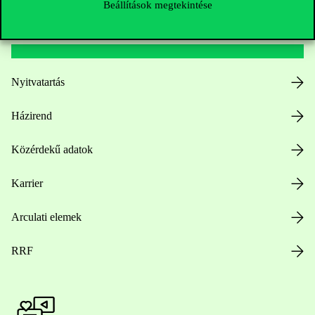
Beállítások megtekintése
Hasznos linkek
Nyitvatartás
Házirend
Közérdekű adatok
Karrier
Arculati elemek
RRF