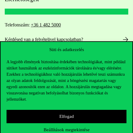
Telefonszám:
+36 1 482 5000
Kérdésed van a felvételivel kapcsolatban?
Süti és adatkezelés
Oktatói elérhetőségek
A legjobb élmények biztosítása érdekében technológiákat, mint például
HUB jelenlegi hallgatóinknak
sütiket használunk az eszközinformációk tárolására és/vagy elérésére.
Ezekhez a technológiákhoz való hozzájárulás lehetővé teszi számunkra
az olyan adatok feldolgozását, mint a böngészési magatartás vagy
Sajtó:
press@uni-corvinus.hu
egyedi azonosítók ezen az oldalon. A hozzájárulás megtagadása vagy
visszavonása negatívan befolyásolhat bizonyos funkciókat és
jellemzőket.
Elfogad
Beállítások megtekintése
Hasznos linkek