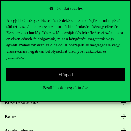
Sajtó:
press@uni-corvinus.hu
Süti és adatkezelés
A legjobb élmények biztosítása érdekében technológiákat, mint például
sütiket használunk az eszközinformációk tárolására és/vagy elérésére.
Ezekhez a technológiákhoz való hozzájárulás lehetővé teszi számunkra
az olyan adatok feldolgozását, mint a böngészési magatartás vagy
egyedi azonosítók ezen az oldalon. A hozzájárulás megtagadása vagy
Hasznos linkek
visszavonása negatívan befolyásolhat bizonyos funkciókat és
jellemzőket.
Nyitvatartás
Elfogad
Beállítások megtekintése
Házirend
Közérdekű adatok
Karrier
Arculati elemek