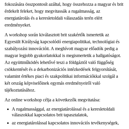
fokozására összpontosít azáltal, hogy összehozza a magyar és brit
érdekelt feleket, hogy megvitassák a rugalmasság, az
energiatárolás és a keresletoldali válaszadás terén elért
eredményeket.
A workshop során kiválasztott brit szakértők ismertetik az
Egyesült Királyság kapcsolódó energiapolitikai, technológiai és
szabályozási innovációit. A meghívott magyar előadók pedig a
magyar legjobb gyakorlatokkal is megismertetik a hallgatóságot.
Az együttműködés lehetővé teszi a földgáztól való függőség
csökkentését és a dekarbonizációs intézkedések felgyorsítását,
valamint értékes piaci és szakpolitikai információkkal szolgál a
két ország képviselőinek egymás eredményeiről való
tájékoztatásához.
Az online workshop célja a következők megvitatása:
A rugalmassággal, az energiatárolással és a keresletoldali
válaszokkal kapcsolatos brit tapasztalatok,
az energiatárolással kapcsolatos innovációs tevékenységek,