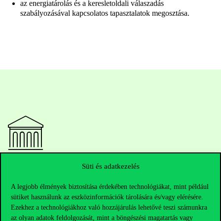
az energiatárolás és a keresletoldali válaszadás
szabályozásával kapcsolatos tapasztalatok megosztása.
Elérhetőségek
Süti és adatkezelés
A legjobb élmények biztosítása érdekében technológiákat, mint például
sütiket használunk az eszközinformációk tárolására és/vagy elérésére.
Ezekhez a technológiákhoz való hozzájárulás lehetővé teszi számunkra
Telefonszám:
+36 1 482 5000
az olyan adatok feldolgozását, mint a böngészési magatartás vagy