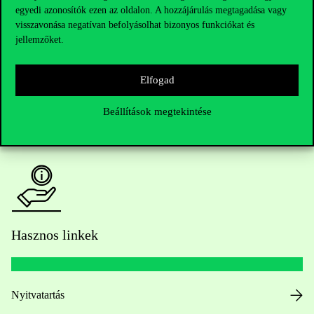
egyedi azonosítók ezen az oldalon. A hozzájárulás megtagadása vagy
Kérdésed van a felvételivel kapcsolatban?
visszavonása negatívan befolyásolhat bizonyos funkciókat és
jellemzőket.
Oktatói elérhetőségek
Elfogad
HUB jelenlegi hallgatóinknak
Beállítások megtekintése
Sajtó:
press@uni-corvinus.hu
Hasznos linkek
Nyitvatartás