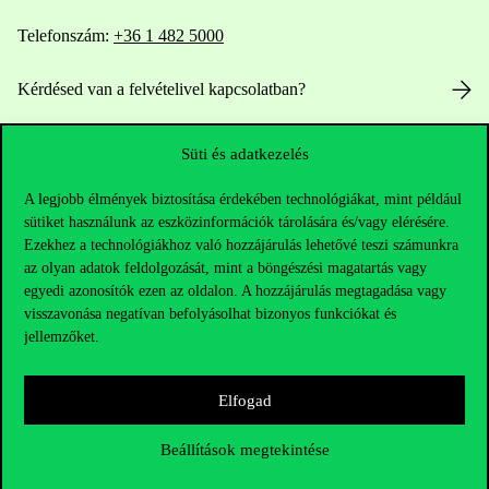
Telefonszám:
+36 1 482 5000
Kérdésed van a felvételivel kapcsolatban?
Oktatói elérhetőségek
Süti és adatkezelés
HUB jelenlegi hallgatóinknak
A legjobb élmények biztosítása érdekében technológiákat, mint például
sütiket használunk az eszközinformációk tárolására és/vagy elérésére.
Ezekhez a technológiákhoz való hozzájárulás lehetővé teszi számunkra
Sajtó:
press@uni-corvinus.hu
az olyan adatok feldolgozását, mint a böngészési magatartás vagy
egyedi azonosítók ezen az oldalon. A hozzájárulás megtagadása vagy
visszavonása negatívan befolyásolhat bizonyos funkciókat és
jellemzőket.
Elfogad
Hasznos linkek
Beállítások megtekintése