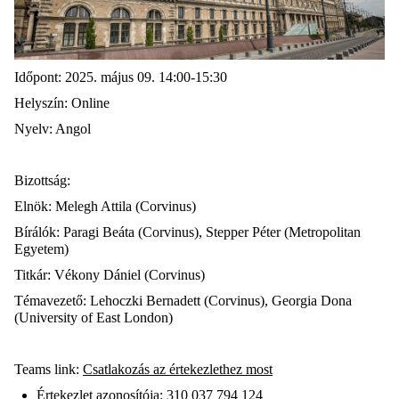
Időpont: 2025. május 09. 14:00-15:30
Helyszín
: Online
Nyelv
: Angol
Bizottság:
Elnök:
Melegh Attila (Corvinus)
Bírálók:
Paragi Beáta (Corvinus), Stepper Péter (Metropolitan
Egyetem)
Titkár:
Vékony Dániel (Corvinus)
Témavezető:
Lehoczki Bernadett (Corvinus), Georgia Dona
(University of East London)
Teams
link:
Csatlakozás az értekezlethez most
Értekezlet azonosítója: 310 037 794 124