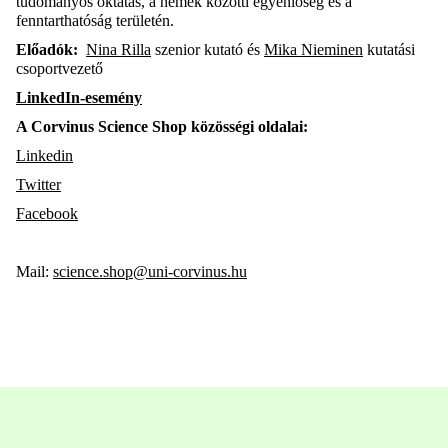
tudományos oktatás, a nemek közötti egyenlőség és a
fenntarthatóság területén.
Előadók:
Nina Rilla
szenior kutató és
Mika Nieminen
kutatási
csoportvezető
LinkedIn-esemény
A Corvinus Science Shop közösségi oldalai:
Linkedin
Twitter
Facebook
Mail:
science.shop@uni-corvinus.hu