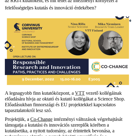
az RRI-t kutatóként, és mit tehet az intézményi környezet a
felelősségteljes kutatás és innováció érdekében?
A legnagyobb finn kutatóközpont, a
VTT
vezető kollégáinak
előadására hívja az oktató és kutató kollégákat a Science Shop.
Előadásukban finnországi és EU projektekkel kapcsolatos
tapasztalatokról lesz szó.
Projektjük, a
Co-Change
intézményi változások végrehajtását
támogatja a kutatási és innovációs szereplők körében a
kutatásetika, a nyitott tudomány, az érintettek bevonása, a