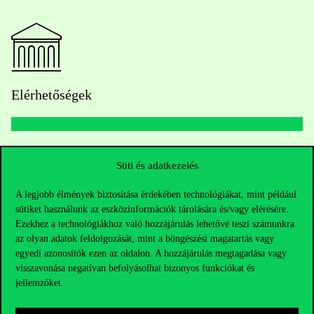
Elérhetőségek
Telefonszám:
+36 1 482 5000
Süti és adatkezelés
Kérdésed van a felvételivel kapcsolatban?
A legjobb élmények biztosítása érdekében technológiákat, mint például
sütiket használunk az eszközinformációk tárolására és/vagy elérésére.
Oktatói elérhetőségek
Ezekhez a technológiákhoz való hozzájárulás lehetővé teszi számunkra
az olyan adatok feldolgozását, mint a böngészési magatartás vagy
egyedi azonosítók ezen az oldalon. A hozzájárulás megtagadása vagy
HUB jelenlegi hallgatóinknak
visszavonása negatívan befolyásolhat bizonyos funkciókat és
jellemzőket.
Sajtó:
press@uni-corvinus.hu