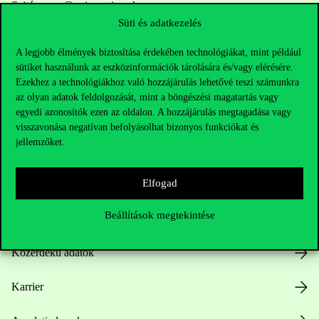
Sajtó:
press@uni-corvinus.hu
Süti és adatkezelés
A legjobb élmények biztosítása érdekében technológiákat, mint például
sütiket használunk az eszközinformációk tárolására és/vagy elérésére.
Ezekhez a technológiákhoz való hozzájárulás lehetővé teszi számunkra
az olyan adatok feldolgozását, mint a böngészési magatartás vagy
egyedi azonosítók ezen az oldalon. A hozzájárulás megtagadása vagy
Hasznos linkek
visszavonása negatívan befolyásolhat bizonyos funkciókat és
jellemzőket.
Elfogad
Nyitvatartás
Beállítások megtekintése
Házirend
Közérdekű adatok
Karrier