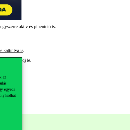
 egyszerre
aktív és
pihentető is.
de kattintva is
.
ől ne maradj le.
k az
ulás
gy egyedi
olyásolhat