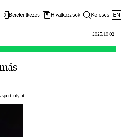
Bejelentkezés
Hivatkozások
Keresés
EN
2025.10.02.
 más
sportpályáit.