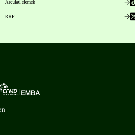
Arculati elemek
RRF
en