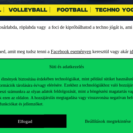
osárlabda, röplabda
vagy
a
foci de kipróbálhatod a techno jógát is, ami
ned, amit meg tudsz tenni a
Facebook eseményen
keresztül vagy akár
i
 is megtudhatsz. Érdemes követni az
eseményt
Facebookon,
hogy semmir
Süti és adatkezelés
részvétellel egy testnevelés órát is le tudsz igazolni.
 élmények biztosítása érdekében technológiákat, mint például sütiket használun
ormációk tárolására és/vagy elérésére. Ezekhez a technológiákhoz való hozzájár
teszi számunkra az olyan adatok feldolgozását, mint a böngészési magatartás va
k ezen az oldalon. A hozzájárulás megtagadása vagy visszavonása negatívan bef
funkciókat és jellemzőket.
Elfogad
Beállítások megtekintése