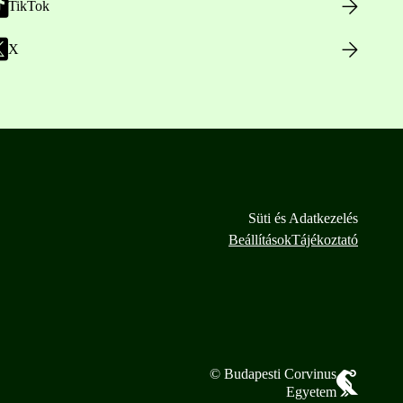
TikTok
X
Süti és Adatkezelés
Beállítások
Tájékoztató
© Budapesti Corvinus
Egyetem