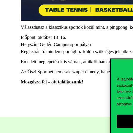
Választhatsz a klasszikus sportok közül
mint, a
pingpong, k
Időpont:
október 13–16.
Helyszín:
Gellért Campus sportpályái
Regisztráció:
minden sportághoz külön szükséges
jelentkez
Emellett meglepetések is várnak, amikről hamarosan többet
Az Őszi Sporthét nemcsak szuper élmény, hanem hasznos is: a 
A legjobb
Mozgásra fel – ott találkozunk!
eszközinf
lehetővé 
azonosító
bizonyos 