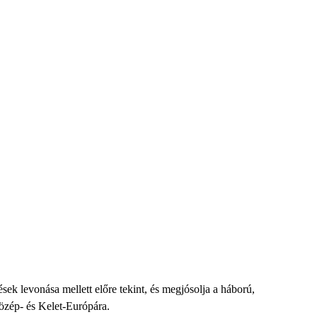
sek levonása mellett előre tekint, és megjósolja a háború,
Közép- és Kelet-Európára.