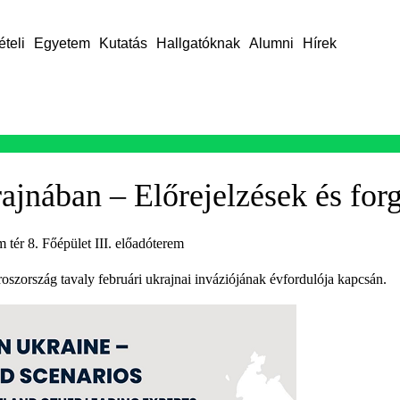
ételi
Egyetem
Kutatás
Hallgatóknak
Alumni
Hírek
ajnában – Előrejelzések és fo
tér 8. Főépület III. előadóterem
oszország tavaly februári ukrajnai inváziójának évfordulója kapcsán.