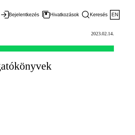
Bejelentkezés
Hivatkozások
Keresés
EN
2023.02.14.
rgatókönyvek