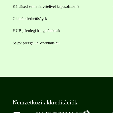
Kérdésed van a felvételivel kapcsolatban?
Oktatói elérhetőségek
HUB jelenlegi hallgatóinknak
Sajtó:
press@uni-corvinus.hu
Nemzetközi akkreditációk