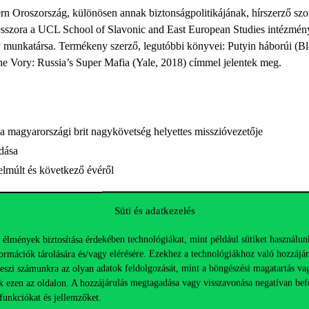
rn Oroszország, különösen annak biztonságpolitikájának, hírszerző szo
ofesszora a UCL School of Slavonic and East European Studies intézményn
y munkatársa. Termékeny szerző, legutóbbi könyvei: Putyin háborúi (B
e Vory: Russia’s Super Mafia (Yale, 2018) címmel jelentek meg.
 magyarországi brit nagykövetség helyettes misszióvezetője
adása
elmúlt és következő évéről
fesszora
Süti és adatkezelés
 elemzője, a CEA Hungary alapítója
 élmények biztosítása érdekében technológiákat, mint például sütiket használun
PA főmunkatársa
ormációk tárolására és/vagy elérésére. Ezekhez a technológiákhoz való hozzájár
teszi számunkra az olyan adatok feldolgozását, mint a böngészési magatartás va
k ezen az oldalon. A hozzájárulás megtagadása vagy visszavonása negatívan bef
funkciókat és jellemzőket.
acebook-eseményben
érhető el. Az esemény a Political Capital Facebo