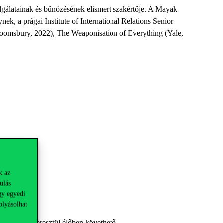
lgálatainak és bűnözésének elismert szakértője. A Mayak
ek, a prágai Institute of International Relations Senior
loomsbury, 2022), The Weaponisation of Everything (Yale,
k az
ulás
gy egyedi
olyásolhat
ok-oldalán keresztül élőben követhető.