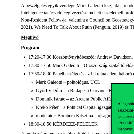
A beszélgetés egyik vendége Mark Galeotti lesz, aki a mode
Intelligence tanácsadó cég vezetése mellett tiszteletbeli pr
Non-Resident Fellow-ja, valamint a Council on Geostrateg
2021), We Need To Talk About Putin (Penguin, 2019) és Th
Meghívó
Program
17:20-17:30 Köszöntő/nyitóbeszéd: Andrew Davidson, a
17:30-17:50 Mark Galeotti – Oroszország-szakértő elő
17:50-18:30 Panelbeszélgetés az Ukrajna elleni háború 
Mark Galeotti – politológus, UCL
Győrffy Dóra – a Budapesti Corvinus Egyetem pro
Dominik Istrate – az Aretera Public Affairs vezető
A legjobb
Krekó Péter – a Political Capital igazgatója, a CE
eszközinf
moderátor: Bombera Krisztina – újságíró
lehetővé 
azonosító
18:30-18:50 KÉRDEZZ-FELELEK
bizonyos 
A rendezvény regisztrációhoz kötött, a regisztrációs link a
F