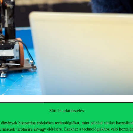
yetem, Budapesti Műszaki és Gazdaságtudományi Egyetem) magyar nye
Süti és adatkezelés
s aukciókként vannak megvalósítva. Az európai gyakorlat szerint a ker
 élmények biztosítása érdekében technológiákat, mint például sütiket használun
ormációk tárolására és/vagy elérésére. Ezekhez a technológiákhoz való hozzájár
kul egy piactisztító ár, ami alapvetően meghatározza, hogy a beadott 