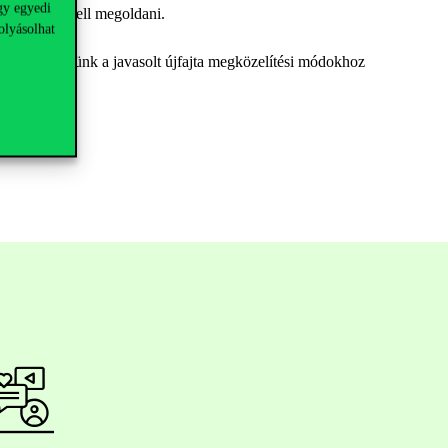
gy egyedi
tek között kell megoldani.
olyásolhat
amint szót ejtünk a javasolt újfajta megközelítési módokhoz