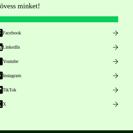
övess minket!
Facebook
LinkedIn
Youtube
Instagram
TikTok
X