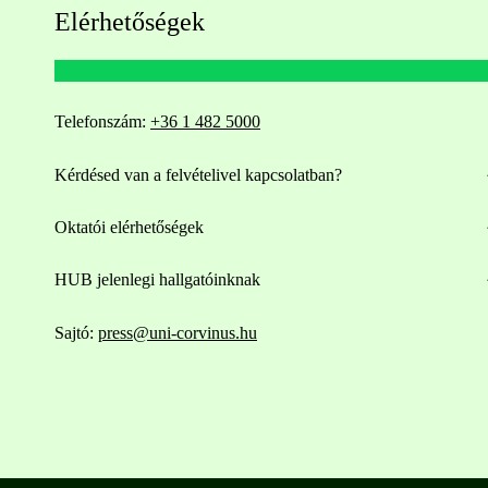
Elérhetőségek
Telefonszám:
+36 1 482 5000
Kérdésed van a felvételivel kapcsolatban?
Oktatói elérhetőségek
HUB jelenlegi hallgatóinknak
Sajtó:
press@uni-corvinus.hu