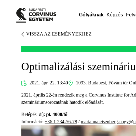
Gólyáknak
Képzés
Felv
VISSZA AZ ESEMÉNYEKHEZ
Optimalizálási szeminári
2021. ápr. 22. 13:40
1093. Budapest, Fővám tér On
2021. április 22-én rendezik meg a Corvinus Institute for
szemináriumsorozatának hatodik előadását.
Belépési díj:
pl. 4000/fő
Információ:
+36 1 234-56-78
/
marianna.eisenberg-nagy@un