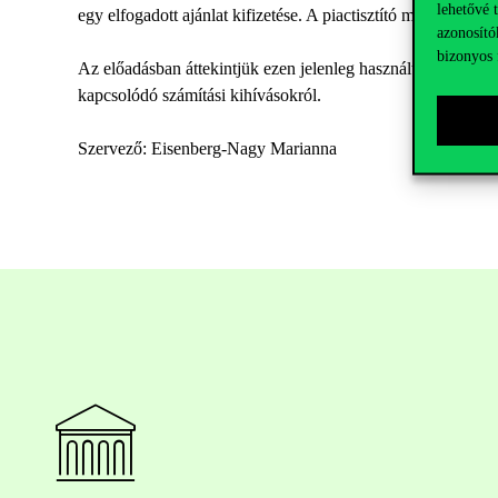
lehetővé 
egy elfogadott ajánlat kifizetése. A piactisztító mechanizm
azonosító
bizonyos 
Az előadásban áttekintjük ezen jelenleg használt modellnek a
kapcsolódó számítási kihívásokról.
Szervező: Eisenberg-Nagy Marianna