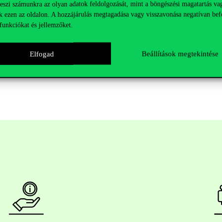
teszi számunkra az olyan adatok feldolgozását, mint a böngészési magatartás va
us optimalizációs problémaként van megfogalmazva, amit szigorú időkere
k ezen az oldalon. A hozzájárulás megtagadása vagy visszavonása negatívan bef
funkciókat és jellemzőket.
 hátrányait, lehetséges újfajta piactisztító eljárásokat mutatunk be, val
Elfogad
Beállítások megtekintése