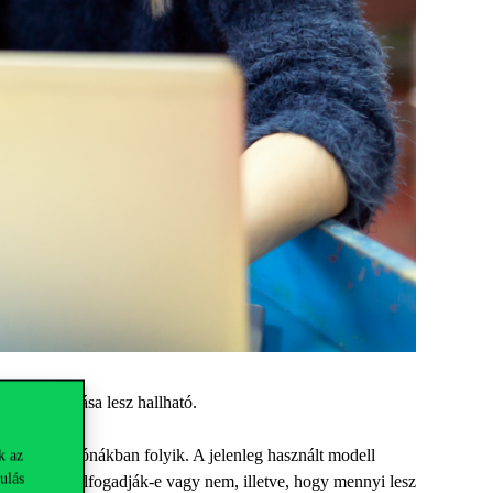
lvű előadása lesz hallható.
eskedelem zónákban folyik. A jelenleg használt modell
k az
ulás
ajánlatokat elfogadják-e vagy nem, illetve, hogy mennyi lesz