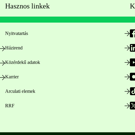
Hasznos linkek
K
Nyitvatartás
Házirend
Közérdekű adatok
Karrier
Arculati elemek
RRF