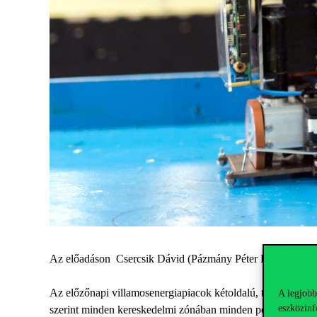
Az előadáson Csercsik Dávid (Pázmány Péter Katolikus Eg
Az előzőnapi villamosenergiapiacok kétoldalú, többegysége
A legjobb
eszközinf
szerint minden kereskedelmi zónában minden periódusra kiala