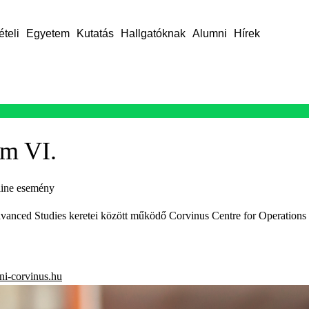
ételi
Egyetem
Kutatás
Hallgatóknak
Alumni
Hírek
um VI.
line esemény
 Advanced Studies keretei között működő Corvinus Centre for Operati
i-corvinus.hu