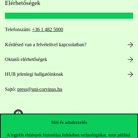
Elérhetőségek
Telefonszám:
+36 1 482 5000
Kérdésed van a felvételivel kapcsolatban?
Oktatói elérhetőségek
HUB jelenlegi hallgatóinknak
Sajtó:
press@uni-corvinus.hu
Süti és adatkezelés
A legjobb élmények biztosítása érdekében technológiákat, mint például