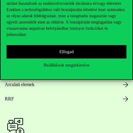
Hasznos linkek
sütiket használunk az eszközinformációk tárolására és/vagy elérésére.
Ezekhez a technológiákhoz való hozzájárulás lehetővé teszi számunkra
az olyan adatok feldolgozását, mint a böngészési magatartás vagy
egyedi azonosítók ezen az oldalon. A hozzájárulás megtagadása vagy
Nyitvatartás
visszavonása negatívan befolyásolhat bizonyos funkciókat és
jellemzőket.
Házirend
Elfogad
Közérdekű adatok
Beállítások megtekintése
Karrier
Arculati elemek
RRF