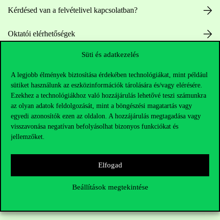
Kérdésed van a felvételivel kapcsolatban?
Oktatói elérhetőségek
Süti és adatkezelés
HUB jelenlegi hallgatóinknak
A legjobb élmények biztosítása érdekében technológiákat, mint például
Sajtó:
press@uni-corvinus.hu
sütiket használunk az eszközinformációk tárolására és/vagy elérésére.
Ezekhez a technológiákhoz való hozzájárulás lehetővé teszi számunkra
az olyan adatok feldolgozását, mint a böngészési magatartás vagy
egyedi azonosítók ezen az oldalon. A hozzájárulás megtagadása vagy
visszavonása negatívan befolyásolhat bizonyos funkciókat és
jellemzőket.
Hasznos linkek
Elfogad
Beállítások megtekintése
Nyitvatartás