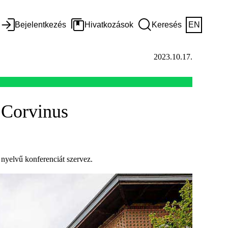
Bejelentkezés
Hivatkozások
Keresés
EN
2023.10.17.
a Corvinus
yelvű konferenciát szervez.