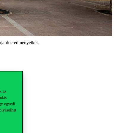
újabb eredményeiket.
k az
ulás
gy egyedi
olyásolhat