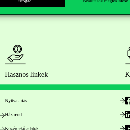
Elfogad
Beállítások megtekintése
Hasznos linkek
K
Nyitvatartás
Házirend
Közérdekű adatok