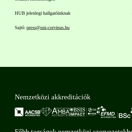
HUB jelenlegi hallgatóinknak
Sajtó:
press@uni-corvinus.hu
Nemzetközi akkreditációk
Főbb tagságok nemzetközi szervezetekb