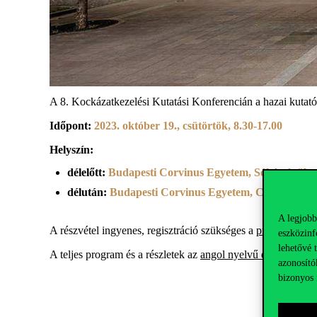
A 8. Kockázatkezelési Kutatási Konferencián a hazai kutat
Időpont:
2023. október 19., csütörtök, 8.30-17.00
Helyszín:
délelőtt:
Budapesti Corvinus Egyetem, Sóház épület, 
délután:
Budapesti Corvinus Egyetem, C épület, 204.
A legjobb
A részvétel ingyenes,
regisztráció szükséges a
press@uni-co
eszközinf
lehetővé 
A teljes program és a részletek az
angol nyelvű eseményben
azonosító
bizonyos 