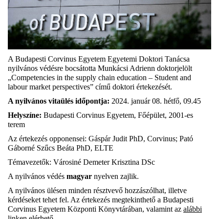
A Budapesti Corvinus Egyetem Egyetemi Doktori Tanácsa
nyilvános védésre bocsátotta Munkácsi Adrienn doktorjelölt
„Competencies in the supply chain education – Student and
labour market perspectives” című doktori értekezését.
A nyilvános vitaülés időpontja:
2024. január 08. hétfő, 09.45
Helyszíne:
Budapesti Corvinus Egyetem, Főépület, 2001-es
terem
Az értekezés opponensei: Gáspár Judit PhD, Corvinus; Pató
Gáborné Szűcs Beáta PhD, ELTE
Témavezetők: Városiné Demeter Krisztina DSc
A nyilvános védés
magyar
nyelven zajlik.
A nyilvános ülésen minden résztvevő hozzászólhat, illetve
kérdéseket tehet fel. Az értekezés megtekinthető a Budapesti
Corvinus Egyetem Központi Könyvtárában, valamint az
alábbi
linken elérhető
.