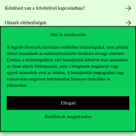
Kérdésed van a felvételivel kapcsolatban?
Oktatói elérhetőségek
Süti és adatkezelés
HUB jelenlegi hallgatóinknak
A legjobb élmények biztosítása érdekében technológiákat, mint például
Sajtó:
press@uni-corvinus.hu
sütiket használunk az eszközinformációk tárolására és/vagy elérésére.
Ezekhez a technológiákhoz való hozzájárulás lehetővé teszi számunkra
az olyan adatok feldolgozását, mint a böngészési magatartás vagy
egyedi azonosítók ezen az oldalon. A hozzájárulás megtagadása vagy
visszavonása negatívan befolyásolhat bizonyos funkciókat és
jellemzőket.
Hasznos linkek
Elfogad
Beállítások megtekintése
Nyitvatartás