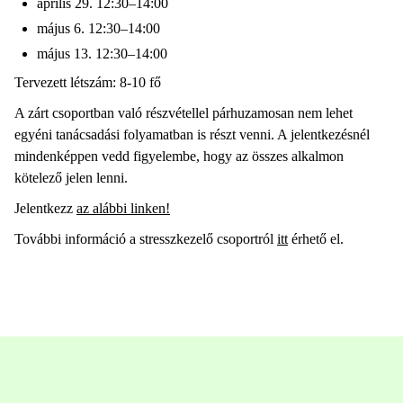
április 29. 12:30–14:00
május 6. 12:30–14:00
május 13. 12:30–14:00
Tervezett létszám: 8-10 fő
A zárt csoportban való részvétellel párhuzamosan nem lehet
egyéni tanácsadási folyamatban is részt venni. A jelentkezésnél
mindenképpen vedd figyelembe, hogy az összes alkalmon
kötelező jelen lenni.
Jelentkezz
az alábbi linken!
További információ a stresszkezelő csoportról
itt
érhető el.