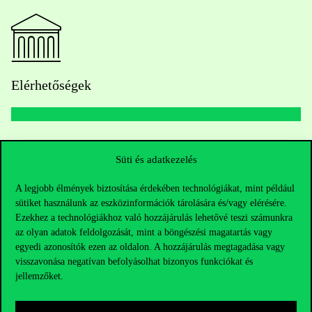
Elérhetőségek
Telefonszám:
+36 1 482 5000
Süti és adatkezelés
Kérdésed van a felvételivel kapcsolatban?
A legjobb élmények biztosítása érdekében technológiákat, mint például
sütiket használunk az eszközinformációk tárolására és/vagy elérésére.
Oktatói elérhetőségek
Ezekhez a technológiákhoz való hozzájárulás lehetővé teszi számunkra
az olyan adatok feldolgozását, mint a böngészési magatartás vagy
HUB jelenlegi hallgatóinknak
egyedi azonosítók ezen az oldalon. A hozzájárulás megtagadása vagy
visszavonása negatívan befolyásolhat bizonyos funkciókat és
jellemzőket.
Sajtó:
press@uni-corvinus.hu