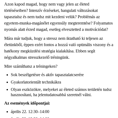
Azon kapod magad, hogy nem vagy jelen az életed
történéseiben? Intenzív érzéseket, hangulati változásokat
tapasztalsz és nem tudsz mit kezdeni velük? Problémás az
egyetem-munka-magánélet egyensúly megteremtése? Folyamatos
nyomás alatt érzed magad, esetleg elvesztetted a motivációdat?
Mára már tudjuk, hogy a stressz nem iktatható ki teljesen az
életünkből, éppen ezért fontos a hozzá való optimális viszony és a
hatékony megküzdési stratégia kialakítása. Ebben segít
négyalkalmas stresszkezelő tréningünk.
Mire számíthatsz a tréningeken?
Sok beszélgetésre és aktív tapasztalatcserére
Gyakorlatorientált technikákra
Olyan eszközökre, melyeket az életed számos területén tudsz
hasznosítani, ha jelentudatosabbá szeretnél válni.
A
z események
időpontjai:
április 22. 12:30–14:00