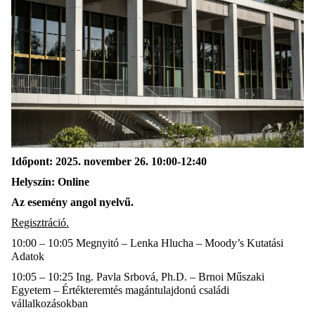
Időpont: 2025. n
ovember
26. 10:00-12:40
Helyszín: Online
Az esemény angol nyelvű.
Regisztráció
.
10:00 – 10:05 Megnyitó –
Lenka
Hlucha
–
Moody’s
Kutatási
Adatok
10:05 – 10:25 Ing.
Pavla
Srbová
,
Ph.D
. – Brnoi Műszaki
Egyetem – Értékteremtés magántulajdonú családi
vállalkozásokban