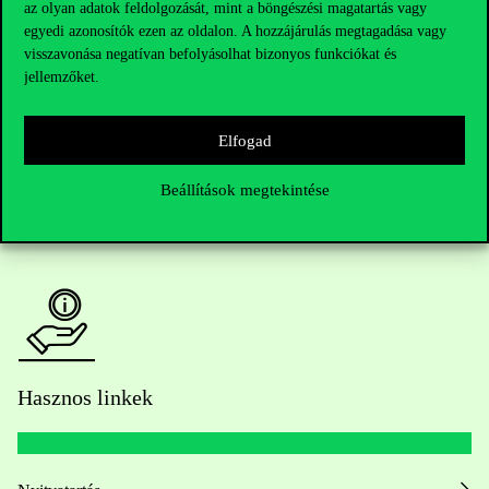
Telefonszám:
+36 1 482 5000
az olyan adatok feldolgozását, mint a böngészési magatartás vagy
egyedi azonosítók ezen az oldalon. A hozzájárulás megtagadása vagy
visszavonása negatívan befolyásolhat bizonyos funkciókat és
Kérdésed van a felvételivel kapcsolatban?
jellemzőket.
Oktatói elérhetőségek
Elfogad
HUB jelenlegi hallgatóinknak
Beállítások megtekintése
Sajtó:
press@uni-corvinus.hu
Hasznos linkek