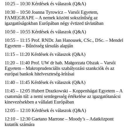
10:25 – 10:30 Kérdések és válaszok (Q&A)
10:30 – 10:50
Joanna
Tyrowicz
– Varsói Egyetem,
FAME|GRAPE – A nemek közötti sokszínűség az
igazgatóságokban Európában négy évtized távlatában
10:50 – 10:55 Kérdések és válaszok (Q&A)
10:55 – 11:15 Prof.
RNDr
. Jan
Hanousek
,
CSc
.,
DSc
. – Mendel
Egyetem – Bűnösség társulás alapján
11:15 – 11:20 Kérdések és válaszok (Q&A)
11:20 – 11:40 Prof. UW
dr
hab.
Małgorzata
Olszak
– Varsói
Egyetem –
Makroprudenciális
szabályozási szankciók és az
európai bankok hitelveszteség-leírásai
11:40 – 11:45 Kérdések és válaszok (Q&A)
11:45 – 12:05 Hubert
Drazkowski
– Koppenhágai Egyetem – A
csatornán túl: a nemi semlegesség értékelése az igazgatótanácsi
kinevezésekben a vállalati Európában
12:05 – 12:10 Kérdések és válaszok (Q&A)
12:10 – 12:30
Gaetano
Marrone
–
Moody’s
– Adatközpont
kutatók számára