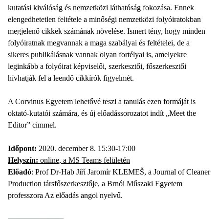
kutatási kiválóság és nemzetközi láthatóság fokozása. Ennek
elengedhetetlen feltétele a minőségi nemzetközi folyóiratokban
megjelenő cikkek számának növelése. Ismert tény, hogy minden
folyóiratnak megvannak a maga szabályai és feltételei, de a
sikeres publikálásnak vannak olyan fortélyai is, amelyekre
leginkább a folyóirat képviselői, szerkesztői, főszerkesztői
hívhatják fel a leendő cikkírók figyelmét.
A Corvinus Egyetem lehetővé teszi a tanulás ezen formáját is
oktató-kutatói számára, és új előadássorozatot indít „Meet the
Editor” címmel.
Időpont:
2020. december 8. 15:30-17:00
Helyszín:
online, a MS Teams felületén
Előadó
: Prof Dr-Hab Jiří Jaromír KLEMEŠ, a Journal of Cleaner
Production társfőszerkesztője, a Brnói Műszaki Egyetem
professzora Az előadás angol nyelvű.