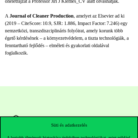
önéletrajzát a Professor Jiri J Klemes_CV alatt olvashatják.
A
Journal of Cleaner Production
, amelyet az Elsevier ad ki
(2019 – CiteScore: 10.9, SJR: 1.886, Impact Factor: 7.246) egy
nemzetközi, transzdiszciplináris folyóirat, amely korunk több
égető kérdésének – a környezetvédelem, a tiszta technológiák, a
fenntartható fejlődés – elméleti és gyakorlati oldalával
foglalkozik.
Süti és adatkezelés
A legjobb élmények biztosítása érdekében technológiákat, mint például