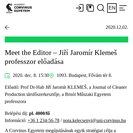
EN
2020.12.02.
Meet the Editor – Jiří Jaromír Klemeš
professzor előadása
2020. dec. 8. 15:30
1093. Budapest, Fővám tér 8.
Előadó: Prof Dr-Hab Jiří Jaromír KLEMEŠ, a Journal of Cleaner
Production társfőszerkesztője, a Brnói Műszaki Egyetem
professzora
Belépési díj:
pl. 4000/fő
Információ:
+36 1 234-56-78
/
nora.kelecsenyi@uni-corvinus.hu
A Corvinus Egyetem megújulásának egyik stratégiai célja a