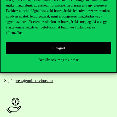
sütiket használunk az eszközinformációk tárolására és/vagy elérésére.
Elérhetőségek
Ezekhez a technológiákhoz való hozzájárulás lehetővé teszi számunkra
az olyan adatok feldolgozását, mint a böngészési magatartás vagy
egyedi azonosítók ezen az oldalon. A hozzájárulás megtagadása vagy
visszavonása negatívan befolyásolhat bizonyos funkciókat és
Telefonszám:
+36 1 482 5000
jellemzőket.
Kérdésed van a felvételivel kapcsolatban?
Elfogad
Oktatói elérhetőségek
Beállítások megtekintése
HUB jelenlegi hallgatóinknak
Sajtó:
press@uni-corvinus.hu