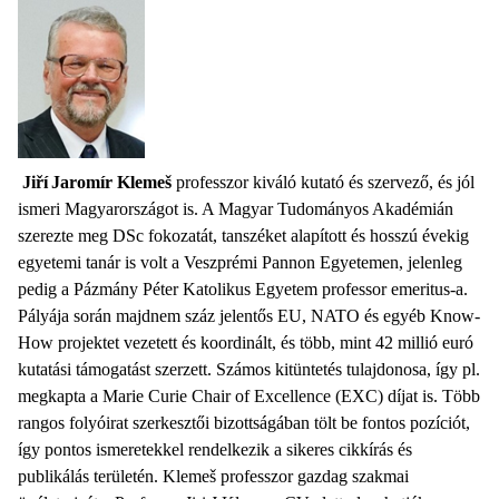
Jiří Jaromír Klemeš
professzor kiváló kutató és szervező, és jól
ismeri Magyarországot is. A Magyar Tudományos Akadémián
szerezte meg DSc fokozatát, tanszéket alapított és hosszú évekig
egyetemi tanár is volt a Veszprémi Pannon Egyetemen, jelenleg
pedig a Pázmány Péter Katolikus Egyetem professor emeritus-a.
Pályája során majdnem száz jelentős EU, NATO és egyéb Know-
How projektet vezetett és koordinált, és több, mint 42 millió euró
kutatási támogatást szerzett. Számos kitüntetés tulajdonosa, így pl.
megkapta a Marie Curie Chair of Excellence (EXC) díjat is. Több
rangos folyóirat szerkesztői bizottságában tölt be fontos pozíciót,
így pontos ismeretekkel rendelkezik a sikeres cikkírás és
publikálás területén. Klemeš professzor gazdag szakmai